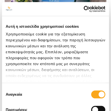
Αυτή η ιστοσελίδα χρησιμοποιεί cookies
Χρησιμοποιούμε cookie για την εξατομίκευση
περιεχομένου και διαφημίσεων, την παροχή λειτουργιών
κοινωνικών μέσων και την ανάλυση της
επισκεψιμότητάς μας. Επιπλέον, μοιραζόμαστε
Η αρχική σελίδα του ξενοδοχείου σας είναι σαν
trailer μιας ταινίας που έκανε μεγάλη επιτυχία. Είναι
πληροφορίες που αφορούν τον τρόπο που
η ευκαιρία σας να κεντρίσετε την προσοχή των
χρησιμοποιείτε τον ιστότοπό μας με συνεργάτες
επισκεπτών και να τους...
κοινωνικών μέσων, διαφήμισης και αναλύσεων, οι
οποίοι ενδεχομένως να τις συνδυάσουν με άλλες
digital marketing
eyewide
πληροφορίες που τους έχετε παραχωρήσει ή τις οποίες
έχουν συλλέξει σε σχέση με την από μέρους σας χρήση
Επιλογή
10 Τάσεις στο Web Design για το 2019
των υπηρεσιών τους. Αν συνεχίσετε να χρησιμοποιείτε
Αναγκαία
συγκατάθεσης
05 Δεκεμβρίου 2018
την ιστοσελίδα μας, συναινείτε στη χρήση των cookies
μας.
Προτιμήσεις