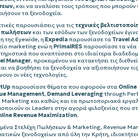
σεων,
και να αναλύσει τους τρόπους που μπορούν 
οιήσουν τα ξενοδοχεία.
τικές παρουσιάσεις για τις
τεχνικές βελτιστοποί
e πωλήσεων
και των εσόδων των ξενοδοχείων έγιν
η της Eyewide, η
Expedia
παρουσίασε τα
Travel A
είο marketing ενώ η
PrimalRES
παρουσίασε τα νέα
τηριστικά που αναπτύσσει στο ιδιαίτερα διαδεδο
el Manager
, προκειμένου να κατακτήσει τις διεθνε
αι να βοηθήσει τα ξενοδοχεία να αξιοποιήσουν τις
νουν οι νέες τεχνολογίες.
itUp
παρουσίασε θέματα που αφορούν στα
Online
ue Management
,
Demand Leveraging
through Per
al Marketing και καθώς και τα πρωτοποριακά εργα
μοποιούν οι Leaders στην αγορά φιλοξενίας που σ
line Revenue Maximization
.
γμένα Στελέχη Πωλήσεων & Marketing, Revenue Ma
ατικών ξενοδοχείων από όλη την Κρήτη, ιδιοκτήτε