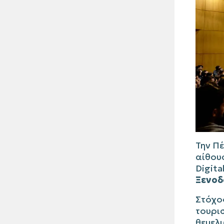
Την Π
αίθουσ
Digita
Ξενοδ
Στόχο
τουρισ
θεμελι