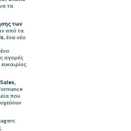
να τα
ησης των
αν από τα
ds
, ένα νέο
μένο
ίς αγορές
 ευκαιρίες
 Sales
,
formance
λεία που
τοχεύουν
nagers
ς