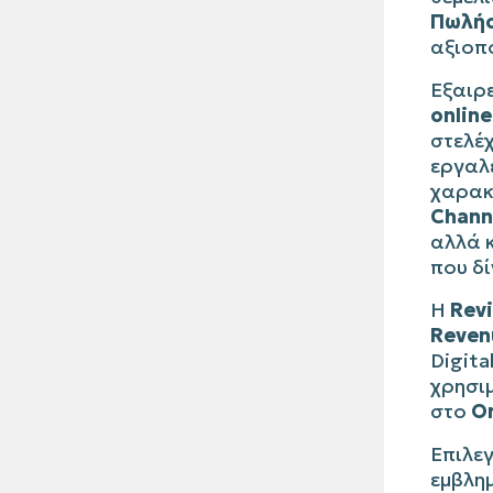
Πωλή
αξιοπ
Εξαιρε
onlin
στελέχ
εργαλ
χαρακ
Chann
αλλά κ
που δί
Η
Rev
Reven
Digit
χρησι
στο
On
Επιλε
εμβλημ