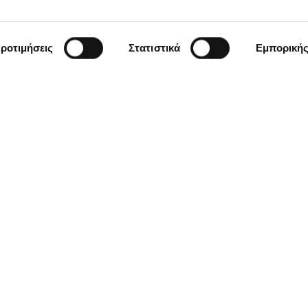
ροτιμήσεις
Στατιστικά
Εμπορική
Μείνετε ενημερωμένοι
 newsletter της
άθετε πρώτος για
, trends, και
Όνομα *
al marketing που
ιχειρήσεις να
nline
Έχω διαβάσει και συμφωνώ με
ΚΩΝΣΤΑΝΤΙΝΟΥΠΌΛΕΩΣ 12, 71304
ΚΡΉΤΗΣ
ΤΗΛ:
2810250180
,
2111983168