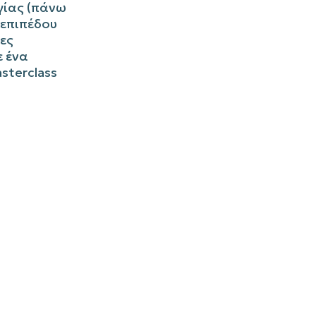
γίας (πάνω
 επιπέδου
χες
ε ένα
asterclass