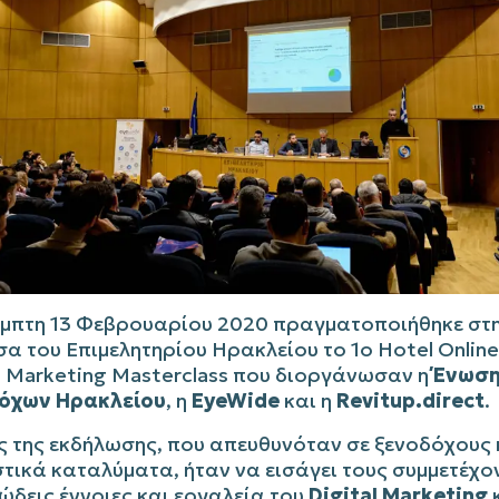
έμπτη 13 Φεβρουαρίου 2020 πραγματοποιήθηκε στη
α του Επιμελητηρίου Ηρακλείου το 1ο Hotel Online
l Marketing Masterclass που διοργάνωσαν η
Ένωσ
όχων Ηρακλείου
, η
EyeWide
και η
Revitup.direct
.
ς της εκδήλωσης, που απευθυνόταν σε ξενοδόχους 
τικά καταλύματα, ήταν να εισάγει τους συμμετέχο
ώδεις έννοιες και εργαλεία του
Digital Marketing