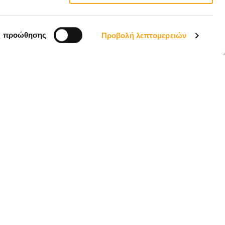
EL
ς προώθησης
Προβολή λεπτομερειών
Email *
ΑΠΟΣΤΟΛΉ
 την
Πολιτική Απορρήτου
, ΗΡΆΚΛΕΙΟ,
Ακολουθήστε μας