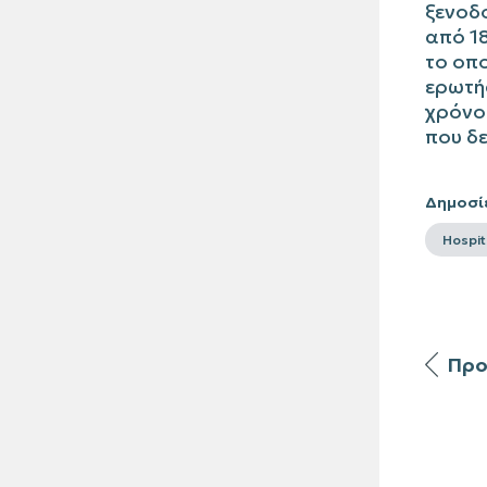
ξενοδο
από 1
το οπο
ερωτήσ
χρόνο 
που δε
Δημοσί
Hospit
Προ