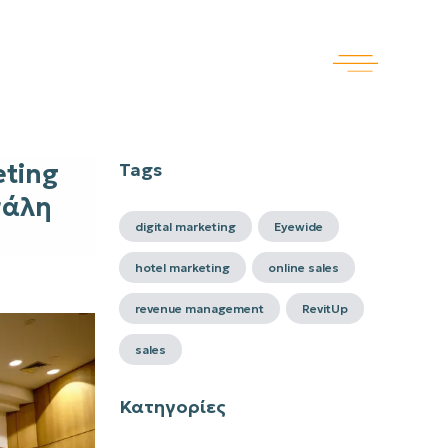
eting
Tags
γάλη
digital marketing
Eyewide
hotel marketing
online sales
revenue management
RevitUp
sales
Κατηγορίες