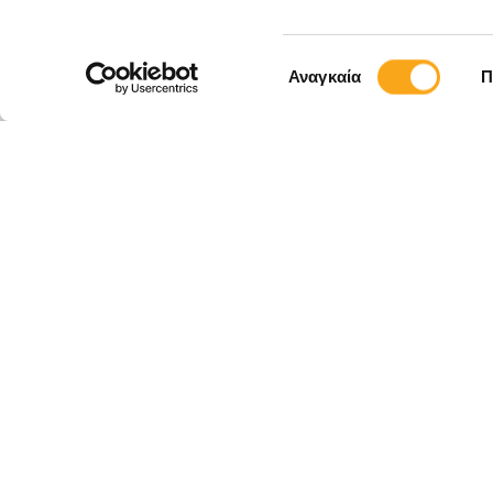
ΚΛΕΙΣΤΕ ΡΑΝΤΕΒΟΥ
Επιλογή
Αναγκαία
Π
συγκατάθεσης
Εγγραφείτε στο
Eyewide και μ
νέες υπηρεσίες
εργαλεία digit
βοηθούν τις επ
αναπτυχθούν o
ΕΠΙΚΟΙΝΩΝΊΑ
ΚΑΡΙΈΡΑ