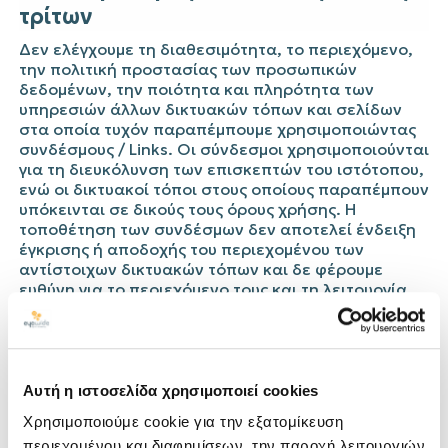
τρίτων
Δεν ελέγχουμε τη διαθεσιμότητα, το περιεχόμενο,
την πολιτική προστασίας των προσωπικών
δεδομένων, την ποιότητα και πληρότητα των
υπηρεσιών άλλων δικτυακών τόπων και σελίδων
στα οποία τυχόν παραπέμπουμε χρησιμοποιώντας
συνδέσμους / Links. Οι σύνδεσμοι χρησιμοποιούνται
για τη διευκόλυνση των επισκεπτών του ιστότοπου,
ενώ οι δικτυακοί τόποι στους οποίους παραπέμπουν
υπόκεινται σε δικούς τους όρους χρήσης. Η
τοποθέτηση των συνδέσμων δεν αποτελεί ένδειξη
έγκρισης ή αποδοχής του περιεχομένου των
αντίστοιχων δικτυακών τόπων και δε φέρουμε
ευθύνη για το περιεχόμενο τους και τη λειτουργία
τους.
Εάν οι όροι χρήσης της
EYEWIDE
ΕΠΕ δεν είναι
πλήρως αποδεκτοί από τον επισκέπτη –
χρήστη, η πλοήγηση στον παρόν δικτυακό τόπο
Αυτή η ιστοσελίδα χρησιμοποιεί cookies
πρέπει να τερματιστεί αμέσως.
Χρησιμοποιούμε cookie για την εξατομίκευση
Για την πληροφόρηση σας σχετικά με θέματα
περιεχομένου και διαφημίσεων, την παροχή λειτουργιών