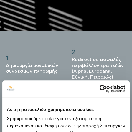
2
1
Redirect σε ασφαλές
Δημιουργία μοναδικών
περιβάλλον τραπεζών
συνδέσμων πληρωμής
(Alpha, Eurobank,
Εθνική, Πειραιώς)
4
3
Αυτόματη επιβεβαίωση
Προσαρμοσμένα ποσά
πληρωμής στον
και αιτιολογίες
Αυτή η ιστοσελίδα χρησιμοποιεί cookies
ξενοδόχο
Χρησιμοποιούμε cookie για την εξατομίκευση
περιεχομένου και διαφημίσεων, την παροχή λειτουργιών
6