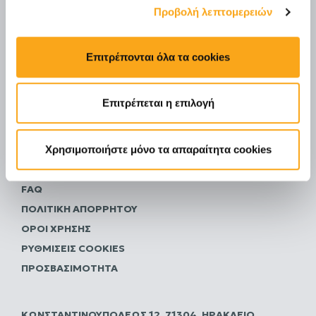
Προβολή λεπτομερειών
Email *
Έχω διαβάσει και συμφωνώ με την
Πολιτική
Επιτρέπονται όλα τα cookies
Απορρήτου
ΑΠΟΣΤΟΛΉ
Επιτρέπεται η επιλογή
Χρησιμοποιήστε μόνο τα απαραίτητα cookies
ΕΠΙΚΟΙΝΩΝΊΑ
ΚΑΡΙΈΡΑ
FAQ
ΠΟΛΙΤΙΚΗ ΑΠΟΡΡΗΤΟΥ
ΌΡΟΙ ΧΡΉΣΗΣ
ΡΥΘΜΊΣΕΙΣ COOKIES
ΠΡΟΣΒΑΣΙΜΌΤΗΤΑ
ΚΩΝΣΤΑΝΤΙΝΟΥΠΌΛΕΩΣ 12, 71304, ΗΡΆΚΛΕΙΟ,