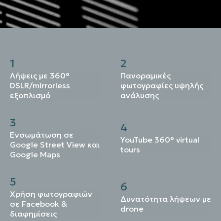
1
2
Λήψεις με 360°
Πανοραμικές
DSLR/mirrorless
φωτογραφίες υψηλής
εξοπλισμό
ανάλυσης
3
4
Ενσωμάτωση σε
YouTube 360° virtual
Google Street View και
tours
Google Maps
5
6
Χρήση φωτογραφιών
Δυνατότητα λήψεων με
σε Facebook &
drone
διαφημίσεις