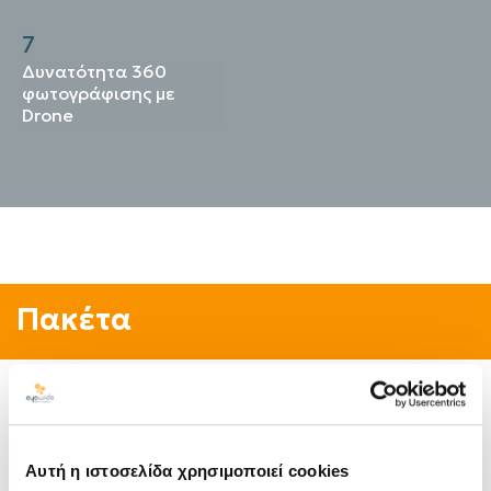
7
Δυνατότητα 360
φωτογράφισης με
Drone
Πακέτα
Starter
Advanced
HIDDEN
Αυτή η ιστοσελίδα χρησιμοποιεί cookies