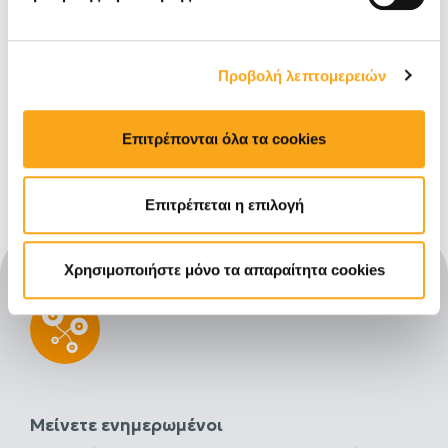
Facebook 360
•
•
Photos
Προβολή λεπτομερειών
Διάρκεια
έως 8 ώρες
έως 24 ώρες
φωτογράφισης
Επιτρέπονται όλα τα cookies
Ενδιαφέρομαι
Ενδιαφέρομαι
Ε
Σύγκριση πακέτων 360 Photos / Videos
Επιτρέπεται η επιλογή
Χρησιμοποιήστε μόνο τα απαραίτητα cookies
Μείνετε ενημερωμένοι