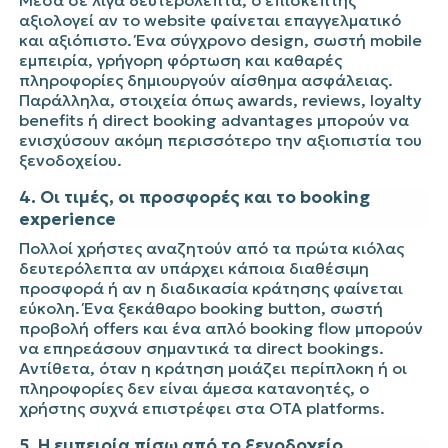
Μέσα σε λίγα δευτερόλεπτα, ο επισκέπτης
αξιολογεί αν το website φαίνεται επαγγελματικό
και αξιόπιστο. Ένα σύγχρονο design, σωστή mobile
εμπειρία, γρήγορη φόρτωση και καθαρές
πληροφορίες δημιουργούν αίσθημα ασφάλειας.
Παράλληλα, στοιχεία όπως awards, reviews, loyalty
benefits ή direct booking advantages μπορούν να
ενισχύσουν ακόμη περισσότερο την αξιοπιστία του
ξενοδοχείου.
4. Οι τιμές, οι προσφορές και το booking
experience
Πολλοί χρήστες αναζητούν από τα πρώτα κιόλας
δευτερόλεπτα αν υπάρχει κάποια διαθέσιμη
προσφορά ή αν η διαδικασία κράτησης φαίνεται
εύκολη. Ένα ξεκάθαρο booking button, σωστή
προβολή offers και ένα απλό booking flow μπορούν
να επηρεάσουν σημαντικά τα direct bookings.
Αντίθετα, όταν η κράτηση μοιάζει περίπλοκη ή οι
πληροφορίες δεν είναι άμεσα κατανοητές, ο
χρήστης συχνά επιστρέφει στα OTA platforms.
5. Η εμπειρία πίσω από το ξενοδοχείο