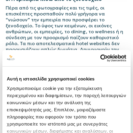
Πέρα από τις φωτογραφίες και τις τιμές, οι
επισκέπτες προσπαθούν πολύ γρήγορα να
“νιώσουν” την εμπειρία που προσφέρει το
ξενοδοχείο. Το ύφος των κειμένων, οι εικόνες
ανθρώπων, οι εμπειρίες, το dining, το wellness ή η
σύνδεση με τον προορισμό παίζουν καθοριστικό
ρόλο. Τα πιο αποτελεσματικά hotel websites δεν
παρουσιάζουν απλώς δωμάτια. Δημιουργούν την
επιθυμία για το ταξίδι πριν ακόμη γίνει η κράτηση.
Σήμερα, ένα hotel website δεν λειτουργεί απλώς ως
μια “online βιτρίνα”, αλλά ως ένα από τα
σημαντικότερα εργαλεία πωλήσεων ενός
Αυτή η ιστοσελίδα χρησιμοποιεί cookies
ξενοδοχείου. Οι πρώτες εντυπώσεις, η ταχύτητα, η
Χρησιμοποιούμε cookie για την εξατομίκευση
εμπειρία πλοήγησης και ο τρόπος παρουσίασης της
φιλοξενίας μπορούν να επηρεάσουν άμεσα τα
περιεχομένου και διαφημίσεων, την παροχή λειτουργιών
direct bookings και τη συνολική εικόνα του brand.
κοινωνικών μέσων και την ανάλυση της
Στην
Eyewide, σχεδιάζουμε hotel websites
που
επισκεψιμότητάς μας. Επιπλέον, μοιραζόμαστε
συνδυάζουν αισθητική, στρατηγική και εμπορική
πληροφορίες που αφορούν τον τρόπο που
απόδοση, δημιουργώντας digital εμπειρίες που
χρησιμοποιείτε τον ιστότοπό μας με συνεργάτες
ανταποκρίνονται στις σύγχρονες ανάγκες της
τουριστικής αγοράς και των ταξιδιωτών.
κοινωνικών μέσων, διαφήμισης και αναλύσεων, οι