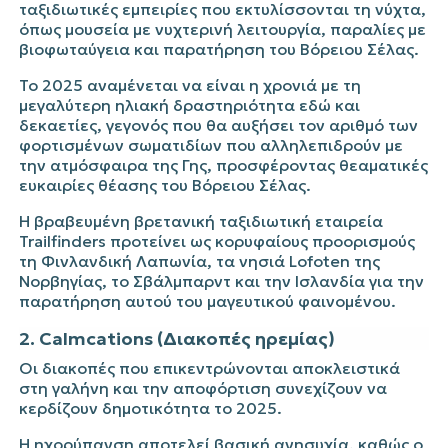
ταξιδιωτικές εμπειρίες που εκτυλίσσονται τη νύχτα,
όπως μουσεία με νυχτερινή λειτουργία, παραλίες με
βιοφωταύγεια και παρατήρηση του Βόρειου Σέλας.
Το 2025 αναμένεται να είναι η χρονιά με τη
μεγαλύτερη ηλιακή δραστηριότητα εδώ και
δεκαετίες, γεγονός που θα αυξήσει τον αριθμό των
φορτισμένων σωματιδίων που αλληλεπιδρούν με
την ατμόσφαιρα της Γης, προσφέροντας θεαματικές
ευκαιρίες θέασης του Βόρειου Σέλας.
Η βραβευμένη βρετανική ταξιδιωτική εταιρεία
Trailfinders προτείνει ως κορυφαίους προορισμούς
τη Φινλανδική Λαπωνία, τα νησιά Lofoten της
Νορβηγίας, το Σβάλμπαρντ και την Ισλανδία για την
παρατήρηση αυτού του μαγευτικού φαινομένου.
2. Calmcations (Διακοπές ηρεμίας)
Οι διακοπές που επικεντρώνονται αποκλειστικά
στη γαλήνη και την αποφόρτιση συνεχίζουν να
κερδίζουν δημοτικότητα το 2025.
Η ηχορύπανση αποτελεί βασική ανησυχία, καθώς ο