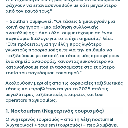
ψάχνουν να επανασυνδεθούν με κάτι μεγαλύτερο
από τον εαυτό τους."
Η Southan συμφωνεί. "Οι τάσεις δημιουργούν μια
κοινή αφήγηση – μια αίσθηση συλλογικής
ανακάλυψης – όπου όλοι συμμετέχουμε σε έναν
παγκόσμιο διάλογο για το τι έχει σημασία," λέει.
"Είτε πρόκειται για την έλξη προς λιγότερο
γνωστούς προορισμούς είτε για την επιθυμία να
‘ταξιδεύουμε με σκοπό’, οι τάσεις μάς προσφέρουν
ένα σημείο αναφοράς, κάνοντας ευκολότερο να
κατανοήσουμε πού εντασσόμαστε στο ευρύτερο
τοπίο του παγκόσμιου τουρισμού."
Ακολουθούν μερικές από τις κορυφαίες ταξιδιωτικές
τάσεις που προβλέπονται για το 2025 από τις
μεγαλύτερες ταξιδιωτικές εταιρείες και tour
operators παγκοσμίως.
1. Noctourism (Νυχτερινός τουρισμός)
Ο νυχτερινός τουρισμός – από τη λέξη nocturnal
(νυχτερινός) + tourism (τουρισμός) – περιλαμβάνει