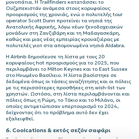
μονοπάτια. Η Trailfinders κατατάσσει το
Ουζμπεκιστάν ανάμεσα στους κορυφαίους
προορισμούς της χρονιάς, ενώ ο πολυτελής tour
operator Scott Dunn προτείνει τα νησιά της
Ανατολικής Αφρικής, λόγω νέων ξενοδοχειακών
μονάδων στη Ζανζιβάρη και τη Μαδαγασκάρη,
καθώς και μιας νέας εμπειρίας κρουαζιέρας με
πολυτελές γιοτ στα απομονωμένα νησιά Aldabra.
Η Airbnb δημοσίευσε τη λίστα με τους 20
κορυφαίους hot προορισμούς για το 2025, που
περιλαμβάνει το Milton Keynes και το East Sussex
στο Ηνωμένο Βασίλειο. Η λίστα βασίστηκε σε
δεδομένα όπως οι τάσεις αναζήτησης και οι πόλεις
με τις περισσότερες προσθήκες στη wish-list των
χρηστών. Ωστόσο, στη λίστα περιλαμβάνονται και
πόλεις όπως η Ρώμη, το Τόκιο και το Μιλάνο, οι
οποίες αντιμετώπισαν υπερτουρισμό το 2024,
δείχνοντας ότι το πρόβλημα αυτό δεν έχει
εξαλειφθεί.
6. Coolcations & εκτός σεζόν σαφάρι