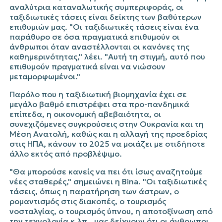
αναλύτρια καταναλωτικής συμπεριφοράς, οι
ταξιδιωτικές τάσεις είναι δείκτης των βαθύτερων
επιθυμιών μας. "
Οι ταξιδιωτικές τάσεις είναι ένα
παράθυρο σε όσα πραγματικά επιθυμούν οι
άνθρωποι όταν αναστέλλονται οι κανόνες της
καθημερινότητας," λέει. "Αυτή τη στιγμή, αυτό που
επιθυμούν πραγματικά είναι να νιώσουν
μεταμορφωμένοι."
Παρόλο που η ταξιδιωτική βιομηχανία έχει σε
μεγάλο βαθμό
επιστρέψει στα προ-πανδημικά
επίπεδα
, η οικονομική αβεβαιότητα, οι
συνεχιζόμενες συγκρούσεις στην Ουκρανία και τη
Μέση Ανατολή, καθώς και η αλλαγή της προεδρίας
στις ΗΠΑ, κάνουν το 2025 να μοιάζει με οτιδήποτε
άλλο εκτός από προβλέψιμο.
"Θα μπορούσε κανείς να πει ότι ίσως αναζητούμε
νέες σταθερές,"
σημειώνει η Bina.
"Οι ταξιδιωτικές
τάσεις, όπως η παρατήρηση των άστρων, ο
ρομαντισμός στις διακοπές, ο τουρισμός
νοσταλγίας, ο τουρισμός ύπνου, η αποτοξίνωση από
την τεχνολογία κ.λπ., μας δείχνουν ότι οι άνθρωποι