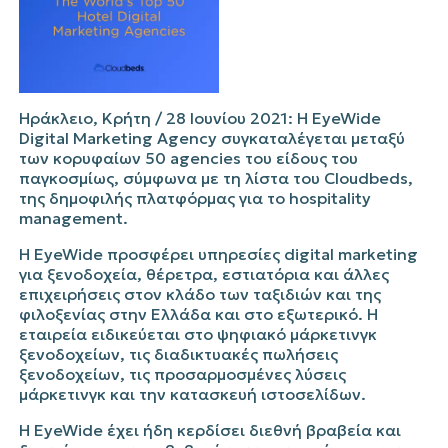
Ηράκλειο, Κρήτη / 28 Ιουνίου 2021: Η
EyeWide
Digital Marketing
Agency
συγκαταλέγεται μεταξύ
των κορυφαίων 50
agencies
του είδους του
παγκοσμίως, σύμφωνα με τη λίστα του
Cloudbeds
,
της δημοφιλής πλατφόρμας για το
hospitality
management
.
Η
EyeWide
προσφέρει υπηρεσίες
digital
marketing
για ξενοδοχεία, θέρετρα, εστιατόρια και άλλες
επιχειρήσεις στον κλάδο των ταξιδιών και της
φιλοξενίας στην Ελλάδα και στο εξωτερικό. Η
εταιρεία ειδικεύεται στο ψηφιακό μάρκετινγκ
ξενοδοχείων, τις διαδικτυακές πωλήσεις
ξενοδοχείων, τις προσαρμοσμένες λύσεις
μάρκετινγκ και την κατασκευή ιστοσελίδων.
Η
EyeWide
έχει ήδη κερδίσει διεθνή βραβεία και