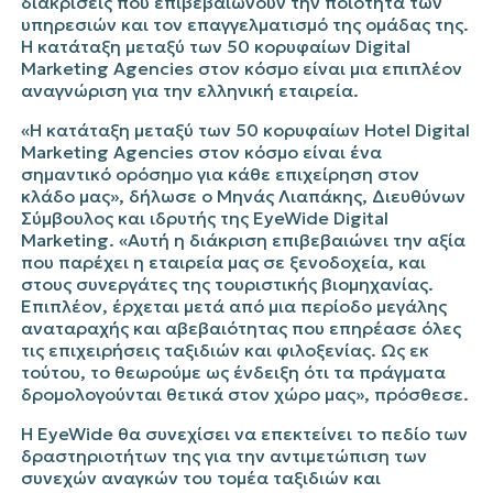
διακρίσεις που επιβεβαιώνουν την ποιότητα των
υπηρεσιών και τον επαγγελματισμό της ομάδας της.
Η κατάταξη μεταξύ των 50 κορυφαίων
Digital
Marketing
Agencies
στον κόσμο είναι μια επιπλέον
αναγνώριση για την ελληνική εταιρεία.
«Η κατάταξη μεταξύ των 50 κορυφαίων
Hotel
Digital
Marketing
Agencies
στον κόσμο είναι ένα
σημαντικό ορόσημο για κάθε επιχείρηση στον
κλάδο μας», δήλωσε ο Μηνάς Λιαπάκης, Διευθύνων
Σύμβουλος και ιδρυτής της
EyeWide
Digital
Marketing
. «Αυτή η διάκριση επιβεβαιώνει την αξία
που παρέχει η εταιρεία μας σε ξενοδοχεία, και
στους συνεργάτες της τουριστικής βιομηχανίας.
Επιπλέον, έρχεται μετά από μια περίοδο μεγάλης
αναταραχής και αβεβαιότητας που επηρέασε όλες
τις επιχειρήσεις ταξιδιών και φιλοξενίας. Ως εκ
τούτου, το θεωρούμε ως ένδειξη ότι τα πράγματα
δρομολογούνται θετικά στον χώρο μας», πρόσθεσε.
Η
EyeWide
θα συνεχίσει να επεκτείνει το πεδίο των
δραστηριοτήτων της για την αντιμετώπιση των
συνεχών αναγκών του τομέα ταξιδιών και