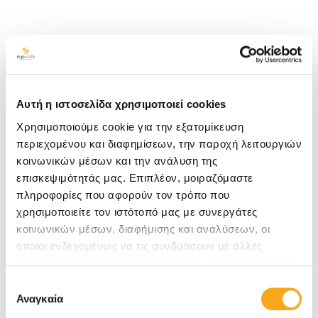
Προηγούμενο
Επόμενο
Tags
Αυτή η ιστοσελίδα χρησιμοποιεί cookies
brand reputation
cloudbeds
content marketing
Χρησιμοποιούμε cookie για την εξατομίκευση
περιεχομένου και διαφημίσεων, την παροχή λειτουργιών
digital marketing
eyewide
κοινωνικών μέσων και την ανάλυση της
επισκεψιμότητάς μας. Επιπλέον, μοιραζόμαστε
eyewide hotel digital marketing agency
πληροφορίες που αφορούν τον τρόπο που
hotel digital marketing
hotel marketing
hotels
χρησιμοποιείτε τον ιστότοπό μας με συνεργάτες
κοινωνικών μέσων, διαφήμισης και αναλύσεων, οι
marketing
redesign website
revenue management
οποίοι ενδεχομένως να τις συνδυάσουν με άλλες
πληροφορίες που τους έχετε παραχωρήσει ή τις οποίες
RevitUp
SEO
web design
web developement
έχουν συλλέξει σε σχέση με την από μέρους σας χρήση
Επιλογή
των υπηρεσιών τους. Αν συνεχίσετε να χρησιμοποιείτε
website
κατασκευή site
Αναγκαία
συγκατάθεσης
την ιστοσελίδα μας, συναινείτε στη χρήση των cookies