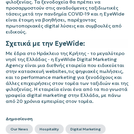
φιλοξενίας. Τα ξενοδοχεία θα πρέπει να
προσαρμοστούν στις αναδυόμενες ταξιδιωτικές
τάσεις μετά την πανδημία
COVID
-19 και η
EyeWide
είναι έτοιμη να βοηθήσει, παρέχοντας
πρωτοποριακές
digital
λύσεις και συμβουλές από
ειδικούς.
Σχετικά με την
EyeWide
:
Με έδρα στο Ηράκλειο της Κρήτης - το μεγαλύτερο
νησί της Ελλάδας - η
EyeWide
Digital
Marketing
Agency
είναι μια διεθνής εταιρεία που ειδικεύεται
στην κατασκευή
websites
,τις ψηφιακές πωλήσεις,
και το
performance
marketing
για ξενοδόχους και
άλλες επιχειρήσεις στον τομέα των ταξιδιών και της
φιλοξενίας. Η εταιρεία είναι ένα από τα πιο γνωστά
γραφεία
digital
marketing
στην Ελλάδα, με πάνω
από 20 χρόνια εμπειρίας στον τομέα.
Δημοσίευση
Our News
Hospitality
Digital Marketing