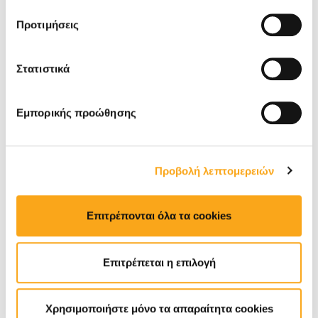
μας.
Κατηγορίες
Προτιμήσεις
AI
Στατιστικά
DIGITAL TRENDS
EYEWIDE DIGITAL MARKETING
Εμπορικής προώθησης
AGENCY
SEO
Προβολή λεπτομερειών
TRAVEL TRENDS
WEB DEVELOPMENT
Επιτρέπονται όλα τα cookies
DIGITAL MARKETING
Επιτρέπεται η επιλογή
HOSPITALITY
OUR NEWS
Χρησιμοποιήστε μόνο τα απαραίτητα cookies