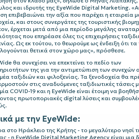
ίρηση στον κλάδο μας», δήλωσε ο Μηνάς Λιαπάκης,
λος και ιδρυτής της
EyeWide
Digital
Marketing
. «Α
ση επιβεβαιώνει την αξία που παρέχει η εταιρεία μ
χεία, και στους συνεργάτες της τουριστικής βιομη
έον, έρχεται μετά από μια περίοδο μεγάλης ανατα
ότητας που επηρέασε όλες τις επιχειρήσεις ταξιδι
νίας. Ως εκ τούτου, το θεωρούμε ως ένδειξη ότι τ
λογούνται θετικά στον χώρο μας», πρόσθεσε.
Wide
θα συνεχίσει να επεκτείνει το πεδίο των
ηριοτήτων της για την αντιμετώπιση των συνεχών
μέα ταξιδιών και φιλοξενίας. Τα ξενοδοχεία θα πρ
ρμοστούν στις αναδυόμενες ταξιδιωτικές τάσεις μ
μία
COVID
-19 και η
EyeWide
είναι έτοιμη να βοηθήσ
οντας πρωτοποριακές
digital
λύσεις και συμβουλέ
ύς.
ικά με την
EyeWide
:
α στο Ηράκλειο της Κρήτης - το μεγαλύτερο νησί τ
ας - η
EyeWide
Digital
Marketing
Agency
είναι μια 