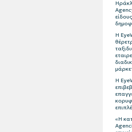
Ηράκλε
Agenc
είδου
δημοφ
Η
Eye
θέρετρ
ταξιδι
εταιρε
διαδι
μάρκετ
Η
Eye
επιβε
επαγγ
κορυ
επιπλέ
«Η κα
Agenc