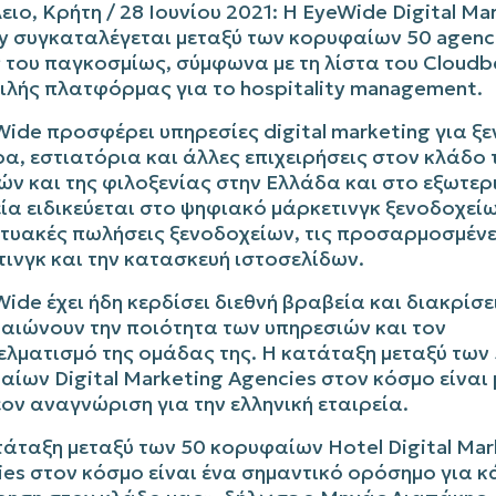
ιο, Κρήτη / 28 Ιουνίου 2021: Η
EyeWide Digital Ma
y
συγκαταλέγεται μεταξύ των κορυφαίων 50
agenc
ς του παγκοσμίως, σύμφωνα με τη λίστα του
Cloudb
ιλής πλατφόρμας για το
hospitality
management
.
Wide
προσφέρει υπηρεσίες
digital
marketing
για ξε
α, εστιατόρια και άλλες επιχειρήσεις στον κλάδο
ών και της φιλοξενίας στην Ελλάδα και στο εξωτερ
ία ειδικεύεται στο ψηφιακό μάρκετινγκ ξενοδοχείω
κτυακές πωλήσεις ξενοδοχείων, τις προσαρμοσμένε
ινγκ και την κατασκευή ιστοσελίδων.
Wide
έχει ήδη κερδίσει διεθνή βραβεία και διακρίσε
βαιώνουν την ποιότητα των υπηρεσιών και τον
ελματισμό της ομάδας της. Η κατάταξη μεταξύ των
φαίων
Digital
Marketing
Agencies
στον κόσμο είναι 
ον αναγνώριση για την ελληνική εταιρεία.
τάταξη μεταξύ των 50 κορυφαίων
Hotel
Digital
Mar
ies
στον κόσμο είναι ένα σημαντικό ορόσημο για κ