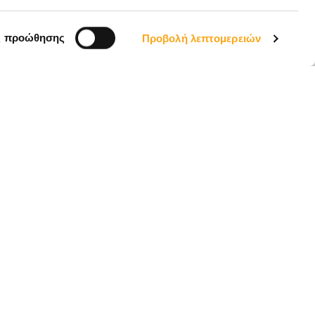
EL
ς προώθησης
Προβολή λεπτομερειών
Email *
ΑΠΟΣΤΟΛΉ
 την
Πολιτική Απορρήτου
, ΗΡΆΚΛΕΙΟ,
Ακολουθήστε μας