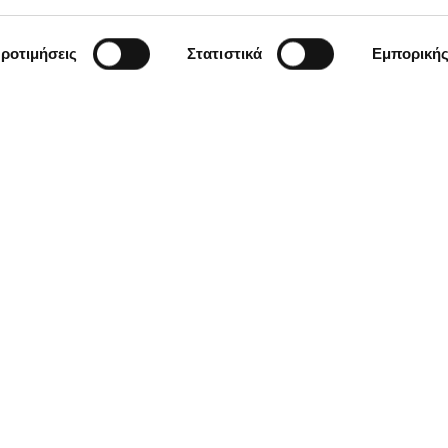
ροτιμήσεις
Στατιστικά
Εμπορική
Μείνετε ενημερωμένοι
 newsletter της
άθετε πρώτος για
, trends, και
Όνομα *
al marketing που
ιχειρήσεις να
nline
Έχω διαβάσει και συμφωνώ με
ΚΩΝΣΤΑΝΤΙΝΟΥΠΌΛΕΩΣ 12, 71304
ΚΡΉΤΗΣ
ΤΗΛ:
2810250180
,
2111983168