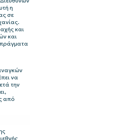
 Διευθύνων
υτή η
ας σε
χανίας.
ραχής και
ών και
α πράγματα
 αναγκών
έπει να
ετά την
ει,
ς από
ης
διεθνής