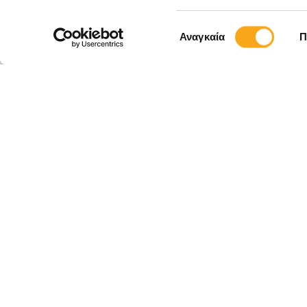
ΚΛΕΙΣΤΕ ΡΑΝΤΕΒΟΥ
Επιλογή
Αναγκαία
Π
συγκατάθεσης
Εγγραφείτε στο
Eyewide και μ
νέες υπηρεσίες
εργαλεία digit
βοηθούν τις επ
αναπτυχθούν o
ΕΠΙΚΟΙΝΩΝΊΑ
ΚΑΡΙΈΡΑ
FAQ