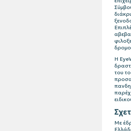
επιχε
Σύμβου
διάκρι
ξενοδο
Επιπλ
αβεβαι
φιλοξε
δρομο
Η
Eye
δραστ
του το
προσα
πανδη
παρέχ
ειδικο
Σχετ
Με έδρ
Ελλάδ