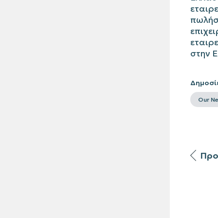
εταιρε
πωλήσε
επιχει
εταιρ
στην Ε
Δημοσί
Our N
Προ