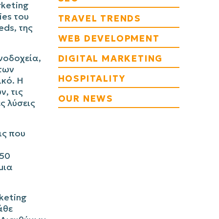
rketing
ies
του
TRAVEL TRENDS
eds
, της
WEB DEVELOPMENT
νοδοχεία,
DIGITAL MARKETING
 των
HOSPITALITY
ικό. Η
ν, τις
OUR NEWS
ς λύσεις
ις που
 50
μια
keting
άθε