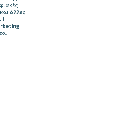
ηφιακές
και άλλες
. Η
rketing
έα.