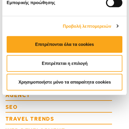
Εμπορικής προώθησης
digital marketing
hotel marketing
hotel website
redesign website
web design
web development
Προβολή λεπτομερειών
κατασκευή site
Επιτρέπονται όλα τα cookies
Κατηγορίες
Επιτρέπεται η επιλογή
AI
DIGITAL TRENDS
Χρησιμοποιήστε μόνο τα απαραίτητα cookies
EYEWIDE DIGITAL MARKETING
AGENCY
SEO
TRAVEL TRENDS