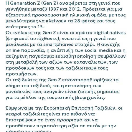
Η Generation Z (Gen Z) αναφέρεται στη γενιά που
γεννήθηκε μεταξύ 1997 και 2012. Πρόκειται για μια
εξαιρετικά προσαρμοστική ηλικιακή ομάδα, με τους
μεγαλύτερους να κλείνουν τα 28 φέτος και τους
νεότερους τα 13.
Οι ενήλικες της Gen Z είναι οι πρώτοι digital natives
(ψηφιακοί αυτόχθονες), γνωστοί ως η γενιά που
μεγάλωσε με τα smartphones στο χέρι. Η συνεχής
online παρουσία, η ανάπτυξη των social media και η
αυξημένη παγκόσμια ευαισθητοποίηση συμβάλλουν
στη μεταβολή των αξιών των καταναλωτών, των
προσδοκιών τους και των ταξιδιωτικών τους
προτιμήσεων.
Οι ταξιδιώτες της Gen Z επαναπροσδιορίζουν το
νόημα του ταξιδιού, και η κατανόηση των
μοναδικών τους αναγκών είναι ζωτικής σημασίας
για το μέλλον της τουριστικής βιομηχανίας.
Σύμφωνα με την Ευρωπαϊκή Επιτροπή Ταξιδιών, οι
νεαροί ταξιδιώτες είναι πιο πιθανό να:
Επιστρέψουν σε έναν προορισμό και να
προσθέσουν περισσότερη αξία σε αυτόν με την
πάροδο του χρόνου.