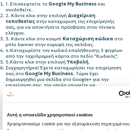
1.
Επισκεφτείτε το
Google My Business
και
συνδεθείτε.
2.
Κάντε κλικ στην επιλογή
Διαχείριση
τοποθεσίας
στην καταχώριση της επιχείρησής
σας, για να αποκτήσετε πρόσβαση στον πίνακα
ελέγχου.
3. Κάντε κλικ στο κουμπί
Καταχώριση κώδικα
στο
μπλε banner στην κορυφή της σελίδας.
4.
Καταχωρίστε τον κωδικό επαλήθευσης 5 ψηφίων
από την ταχυδρομική κάρτα στο πεδίο "Κωδικός".
5.
Κάντε κλικ στην επιλογή
Υποβολή
.
Συγχαρητήρια! Έχετε καταχωρήσει την επιχείρηση
σας στο
Google My Business
. Τώρα έχει
δημιουργηθεί μια σελίδα στο
Google
+ για την
επιχείρηση σας, την οποία μπορείτε να
ενημερώσετε με όλες τις πληροφορίες της
επιχείρησης σας καθώς και τα νέα σας.
Όμως ένα μεγάλο πρόβλημα που αντιμετωπίζουν
πολλές επιχειρήσεις είναι οι διπλότυπες σελίδες
Αυτή η ιστοσελίδα χρησιμοποιεί cookies
στον χάρτη. Όταν κάποιος χρήστης αναζητήσει την
Χρησιμοποιούμε cookie για την εξατομίκευση περιεχομένου
επιχείρηση σας στον χάρτη, αυτή εμφανίζεται