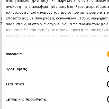
πάνω από μία φορές. Ο πιο εύκολος τρόπος για να
διαφημίσεων, την παροχή λειτουργιών κοινωνικών μέσων κ
λυθεί αυτό το ζήτημα είναι να επικοινωνήσετε με
ανάλυση της επισκεψιμότητάς μας. Επιπλέον, μοιραζόμαστ
την
google
. Πώς θα το κάνετε αυτό;
πληροφορίες που αφορούν τον τρόπο που χρησιμοποιείτε τ
ιστότοπό μας με συνεργάτες κοινωνικών μέσων, διαφήμισης
1.
Πατήστε σε αυτό τον
σύνδεσμό
.
2.
Επιλέξτε «Πληροφορίες Επιχείρησης και
αναλύσεων, οι οποίοι ενδεχομένως να τις συνδυάσουν με ά
τροποποιήσεις»
πληροφορίες που τους έχετε παραχωρήσει ή τις οποίες έχο
συλλέξει σε σχέση με την από μέρους σας χρήση των υπηρ
τους. Αν συνεχίσετε να χρησιμοποιείτε την ιστοσελίδα μας,
συναινείτε στη χρήση των cookies μας.
Επιλογή
Αναγκαία
συγκατάθεσης
Προτιμήσεις
Στατιστικά
Εμπορικής προώθησης