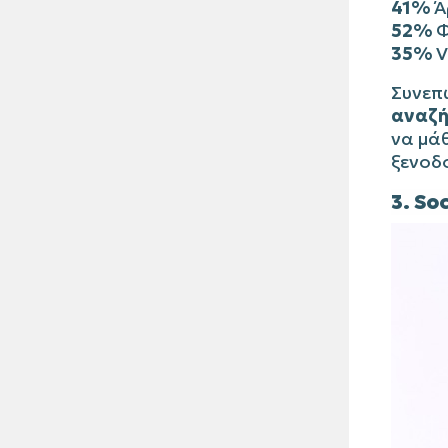
41%
Ά
52%
Φ
35%
V
Συνεπώ
αναζή
να μά
ξενοδ
3. So