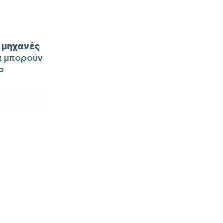
 μηχανές
να μπορούν
ο