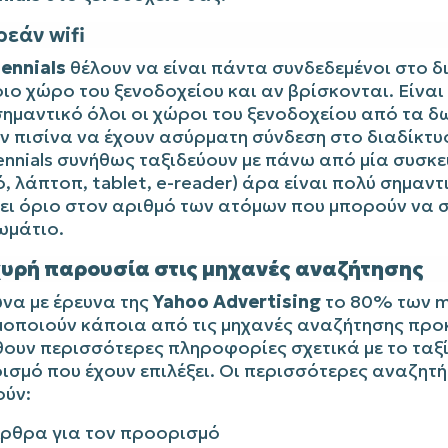
ρεάν wifi
lennials
θέλουν να είναι πάντα συνδεδεμένοι στο δ
ιο χώρο του ξενοδοχείου και αν βρίσκονται. Είναι
σημαντικό όλοι οι χώροι του ξενοδοχείου από τα δ
ν πισίνα να έχουν ασύρματη σύνδεση στο διαδίκτυ
lennials συνήθως ταξιδεύουν με πάνω από μία συσκε
ό, λάπτοπ, tablet, e-reader) άρα είναι πολύ σημαντ
ει όριο στον αριθμό των ατόμων που μπορούν να 
ωμάτιο.
σχυρή παρουσία στις μηχανές αναζήτησης
να με έρευνα της
Yahoo Advertising
το 80% των mi
μοποιούν κάποια από τις μηχανές αναζήτησης προ
ουν περισσότερες πληροφορίες σχετικά με το ταξί
σμό που έχουν επιλέξει. Οι περισσότερες αναζητή
ύν:
ρθρα για τον προορισμό