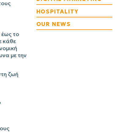
τους
HOSPITALITY
OUR NEWS
 έως το
ε κάθε
νομική
να με την
στη ζωή
ο
τους