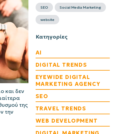
SEO
Social Media Marketing
website
Κατηγορίες
AI
DIGITAL TRENDS
EYEWIDE DIGITAL
MARKETING AGENCY
ο και δεν
SEO
διαίτερα
θυσμού της
TRAVEL TRENDS
ν την
WEB DEVELOPMENT
DIGITAL MARKETING