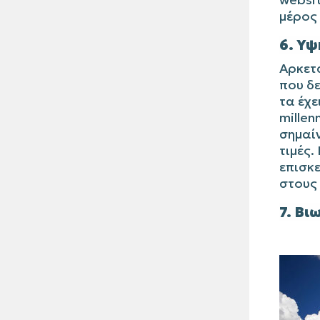
μέρος 
6. Υψ
Αρκετά
που δε
τα έχε
millen
σημαίν
τιμές.
επισκ
στους 
7. Βι