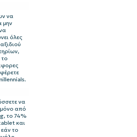
υν να
α μην
 να
νει όλες
ταξιδιού
τηρίων,
 το
ιάφορες
σφέρετε
llennials.
ύσσετε να
ι μόνο από
ng, το 74%
tablet και
 εάν το
μεγάλο