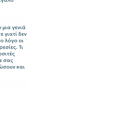
 μια γενιά
ε γιατί δεν
το λόγο οι
ρεσίες. Τι
οσιτές
α σας
ώσουν και