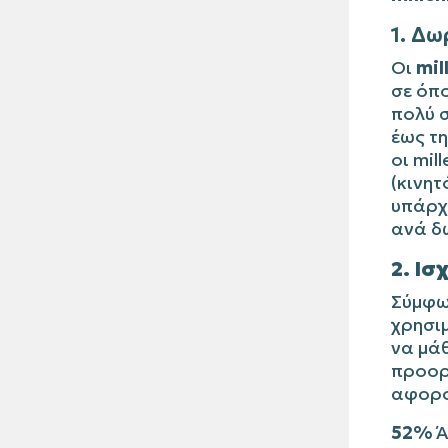
1. Δω
Οι
mil
σε όπο
πολύ 
έως τη
οι mil
(κινητ
υπάρχ
ανά δ
2. Ι
Σύμφω
χρησι
να μάθ
προορι
αφορο
52%
Ά