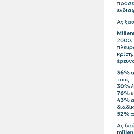
προσεγ
ενδια
Ας ξεκ
Millen
2000. 
πλευρά
κρίση.
έρευνα
36%
α
τους
30%
έ
76%
κ
43%
α
διαδί
52%
α
Ας δού
millen