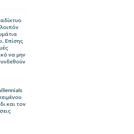
ιαδίκτυο
 λοιπόν
ωμάτια
ο. Επίσης
υές
ικό να μην
συνδεθούν
llennials
κειμένου
δι και τον
σεις