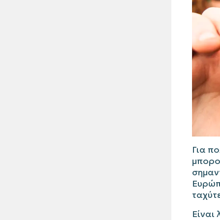
Για πο
μπορού
σημαν
Ευρώπ
ταχύτ
Είναι 