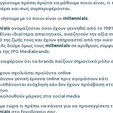
γίσουμε πρέπει πρώτα να μάθουμε ποιοι είναι, τι 
φέρει και πως συμπεριφέρονται.
ινήσουμε με το ποιοι είναι οι
millennials
.
nials
ονομάζονται όσοι έχουν γεννηθεί από το 1981
Είναι ιδιαίτερα απαιτητικοί, αναζητούν την αξία σ
 της ζωής τους και έχουν επηρεαστεί από την οικο
 Ας δούμε όμως τους
millennials
σε αριθμούς σύμφω
 της IPG Mediabrands:
ναφέρουν ότι τα brands παίζουν σημαντικό ρόλο 
χουν σχολιάσει προϊόντα online
άνουν γενική έρευνα online πριν αγοράσουν κάτι
ισθάνονται ενόχληση εάν δεν έχουν πρόσβαση στ
κτυο
κολουθούν μάρκες στα social media
με τώρα τι πρέπει να κάνετε για να προσεγγίσετε 
nials
στο ξενοδοχείο σας.