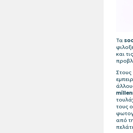
Τα
soc
φιλοξ
και τι
προβλ
Στους
εμπειρ
άλλους
millen
τουλά
τους ο
φωτογ
από τ
πελάτ