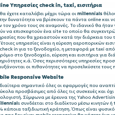
line Υπηρεσίες check in, taxi, εισιτήρια
θα έχετε καταλάβει μέχρι τώρα οι
millennials
θέλο
την δυνατότητα να βρίσκουν τα πάντα online και ν
 τον χρόνο τους σε αναμονές. Το ιδανικό θα ήταν
ν να επισκεφτούν ένα site το οποίο θα συγκεντρώ
ηρεσίες που θα χρειαστούν κατά την διάρκεια του 
Τέτοιες υπηρεσίες είναι η εύρεση αεροπορικών εισι
 check in για το ξενοδοχείο, η μεταφορά με taxi από
όμιο στο ξενοδοχείο, εύρεση και εισιτήρια για δ
ηριότητες κ.ά. Όσες περισσότερες υπηρεσίες προ
υξάνονται οι πιθανότητες να προσελκύσετε τους mi
bile Responsive Website
ιδιαίτερα σημαντικό όλες οι εφαρμογές που αναπτ
εύκολα προσβάσιμες από όλες τις συσκευές και όχ
ολογιστή. Σύμφωνα με έρευνα της Yahoo Advertisi
llennial
s συνδέεται στο διαδίκτυο μέσω κινητών ή 
% κάποια ταξιδιωτική κράτηση. Όπως είναι φυσικό
e σας δεν είναι mobile responsive θα χάσετε ένα 