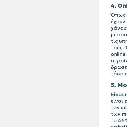
4. On
Όπως 
έχουν 
χάνουν
μπορού
τις υπ
τους. 
online
αεροδρ
δραστ
τόσο α
5. Mo
Είναι 
είναι 
τον υπ
των
mi
το 46
websit