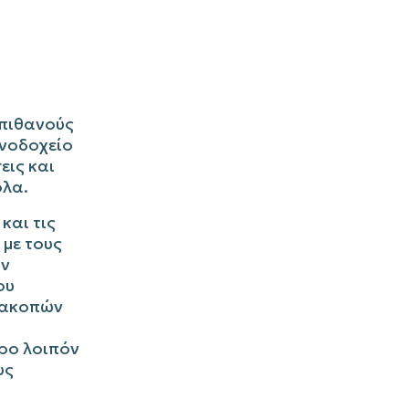
 πιθανούς
ενοδοχείο
εις και
ολα.
και τις
 με τους
ων
ου
διακοπών
ρο λοιπόν
υς