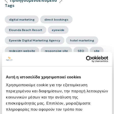
Προηγούμενο
Επόμενο
Tags
digital marketing
direct bookings
Elounda Beach Resort
eyewide
Eyewide Digital Marketing Agency
hotel marketing
redesign website
responsive site
SEO
site
web design
web developement
website
κατασκευή site
Αυτή η ιστοσελίδα χρησιμοποιεί cookies
Χρησιμοποιούμε cookie για την εξατομίκευση
Κατηγορίες
περιεχομένου και διαφημίσεων, την παροχή λειτουργιών
κοινωνικών μέσων και την ανάλυση της
AI
επισκεψιμότητάς μας. Επιπλέον, μοιραζόμαστε
DIGITAL TRENDS
πληροφορίες που αφορούν τον τρόπο που