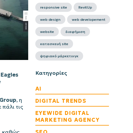
responsive site
RevitUp
web design
web developement
website
διαφήμιση
κατασκευή site
ψηφιακό μάρκετινγκ
Κατηγορίες
ο
Eagles
e
AI
Group
, η
DIGITAL TRENDS
 πάλι τις
EYEWIDE DIGITAL
MARKETING AGENCY
SEO
, καθώς