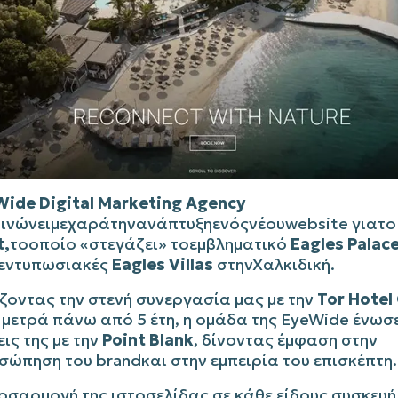
Wide Digital Marketing Agency
ινώνει
με
χαρά
την
ανάπτυξη
ενός
νέου
website
για
τ
t,
το
οποίο
«
στεγάζει
»
το
εμβληματικό
Eagles Palac
εντυπωσιακές
Eagles Villas
στην
Χαλκιδική
.
ζοντας την στενή συνεργασία μας με την
Tor
Hotel
 μετρά πάνω από
5 έτη
, η ομάδα της
EyeWide
ένωσε
ις της με την
Point Blank
, δίνοντας έμφαση στην
σώπηση του
brand
και στην εμπειρία του επισκέπτη.
οσαρμογή της ιστοσελίδας σε κάθε είδους συσκευή