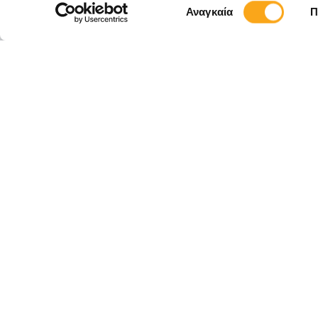
Επιλογή
Αναγκαία
Π
συγκατάθεσης
Εγγραφείτε στο
Eyewide και μ
νέες υπηρεσίες
εργαλεία digit
βοηθούν τις επ
αναπτυχθούν o
ΕΠΙΚΟΙΝΩΝΊΑ
ΚΑΡΙΈΡΑ
FAQ
ΠΟΛΙΤΙΚΗ ΑΠ