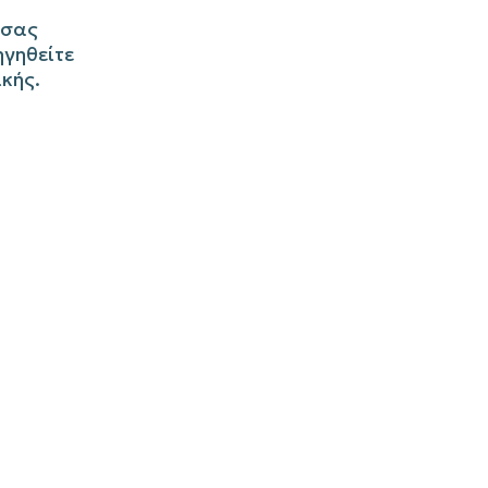
σας
ηγηθείτε
ικής.