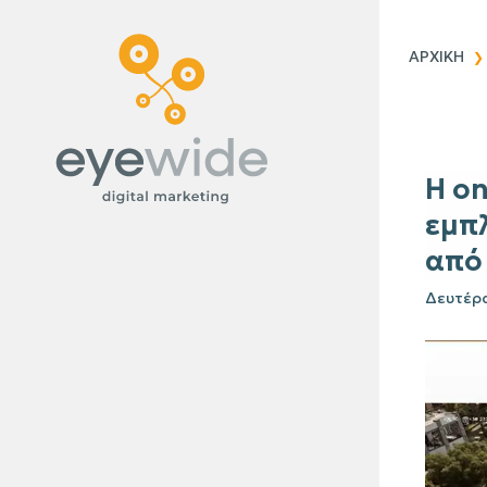
Blog
ΑΡΧΙΚΗ
Η on
εμπλ
από 
Δευτέρα