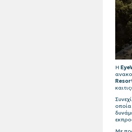
Η
Eye
ανακο
Resor
και
τις
Συνεχί
οποία
δυνάμε
εκπρο
Με πρ