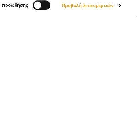
EL
ς προώθησης
Προβολή λεπτομερειών
Email *
ΑΠΟΣΤΟΛΉ
 την
Πολιτική Απορρήτου
, ΗΡΆΚΛΕΙΟ,
Ακολουθήστε μας