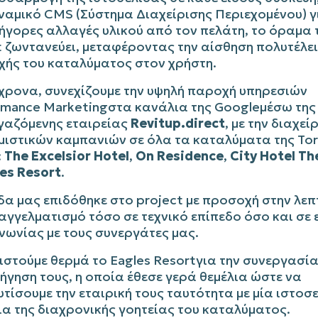
ναμικό
CMS
(Σύστημα Διαχείρισης Περιεχομένου) γ
ρήγορες αλλαγές υλικού από τον πελάτη
, το όραμα
t
ζωντανεύει, μεταφέροντας την αίσθηση πολυτέλει
χής του καταλύματος στον χρήστη.
χρονα, συνεχίζουμε την υψηλή παροχή υπηρεσιών
rmance
Marketing
στα κανάλια της
Google
μέσω της
γαζόμενης εταιρείας
Revitup.direct
, με την διαχεί
μιστικών καμπανιών σε όλα τα καταλύματα της
To
:
The Excelsior Hotel
,
On
Residence
,
City Hotel Th
es Resort
.
δα μας επιδόθηκε στο
project
με προσοχή στην λεπ
αγγελματισμό τόσο σε τεχνικό επίπεδο όσο και σε 
νωνίας με τους συνεργάτες μας.
ιστούμε θερμά το
Eagles
Resort
για την συνεργασία
γηση τους, η οποία έθεσε γερά θεμέλια ώστε να
τίσουμε την εταιρική τους ταυτότητα με μία ιστοσ
ια της διαχρονικής
γοητείας
του καταλύματος.