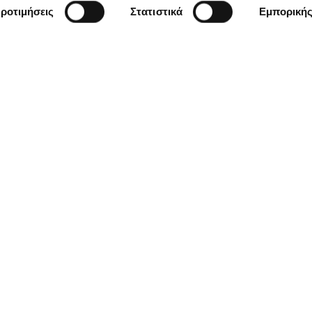
ροτιμήσεις
Στατιστικά
Εμπορική
Μείνετε ενημερωμένοι
 newsletter της
άθετε πρώτος για
, trends, και
Όνομα *
al marketing που
ιχειρήσεις να
nline
Έχω διαβάσει και συμφωνώ με
ΚΩΝΣΤΑΝΤΙΝΟΥΠΌΛΕΩΣ 12, 71304
ΚΡΉΤΗΣ
ΤΗΛ:
2810250180
,
2111983168
EMAIL:
INFO@EYEWIDE.GR
ΟΡΡΗΤΟΥ