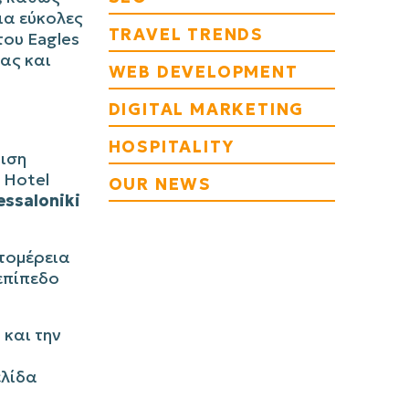
ια εύκολες
TRAVEL TRENDS
 του
Eagles
ας και
WEB DEVELOPMENT
DIGITAL MARKETING
HOSPITALITY
ριση
r
Hotel
OUR NEWS
essaloniki
τομέρεια
επίπεδο
 και την
ελίδα