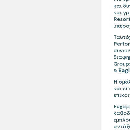
και
δυ
και γ
Resor
υπερο
Ταυτό
Perfo
συνερ
διαφη
Group
&
Eagl
Η ομά
και επ
επικοι
Ευχαρ
καθοδή
εμπλου
αντάξ