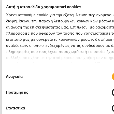
5. 48% των πελατών επισκέπτονται την
Αυτή η ιστοσελίδα χρησιμοποιεί cookies
ιστοσελίδα αφού διαβάσουν μια θετική
κριτική
Χρησιμοποιούμε cookie για την εξατομίκευση περιεχομένου
διαφημίσεων, την παροχή λειτουργιών κοινωνικών μέσων κ
ανάλυση της επισκεψιμότητάς μας. Επιπλέον, μοιραζόμαστ
πληροφορίες που αφορούν τον τρόπο που χρησιμοποιείτε τ
ιστότοπό μας με συνεργάτες κοινωνικών μέσων, διαφήμισης
αναλύσεων, οι οποίοι ενδεχομένως να τις συνδυάσουν με ά
πληροφορίες που τους έχετε παραχωρήσει ή τις οποίες έχο
συλλέξει σε σχέση με την από μέρους σας χρήση των υπηρ
τους. Αν συνεχίσετε να χρησιμοποιείτε την ιστοσελίδα μας,
συναινείτε στη χρήση των cookies μας.
Επιλογή
Αναγκαία
συγκατάθεσης
Προτιμήσεις
Σύμφωνα με τα αποτελέσματα της έρευνας, σχεδόν
Στατιστικά
οι μισοί πελάτες επισκέπτονται την ιστοσελίδα της