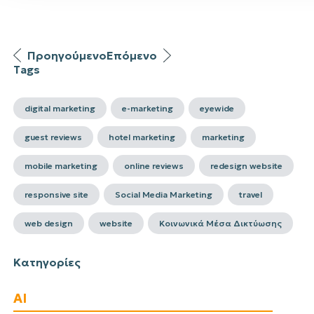
Προηγούμενο
Επόμενο
Tags
digital marketing
e-marketing
eyewide
guest reviews
hotel marketing
marketing
mobile marketing
online reviews
redesign website
responsive site
Social Media Marketing
travel
web design
website
Κοινωνικά Μέσα Δικτύωσης
Κατηγορίες
AI