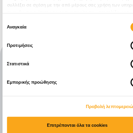
OUR NEWS
συλλέξει σε σχέση με την από μέρους σας χρήση των υπηρ
τους. Αν συνεχίσετε να χρησιμοποιείτε την ιστοσελίδα μας,
συναινείτε στη χρήση των cookies μας.
Επιλογή
Αναγκαία
συγκατάθεσης
Προτιμήσεις
Στατιστικά
Εμπορικής προώθησης
Μείνετε ενημερωμένοι
Προβολή λεπτομερει
Εγγραφείτε στο newsletter της Eyewide και μάθετε
πρώτος για νέες υπηρεσίες, trends, και εργαλεία
digital marketing που βοηθούν τις επιχειρήσεις να
αναπτυχθούν online
Επιτρέπονται όλα τα cookies