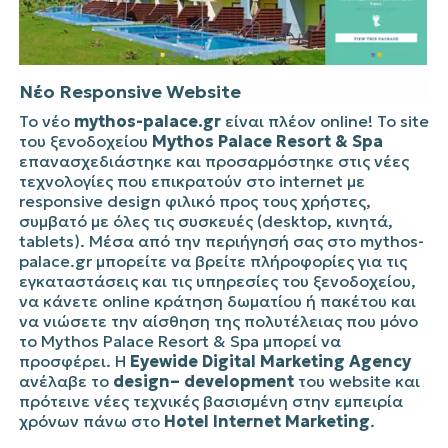
Νέο Responsive Website
Το νέο
mythos-palace.gr
είναι πλέον online! Το site
του ξενοδοχείου
Mythos Palace Resort & Spa
επανασχεδιάστηκε και προσαρμόστηκε στις νέες
τεχνολογίες που επικρατούν στο internet με
responsive design φιλικό προς τους χρήστες,
συμβατό με όλες τις συσκευές (desktop, κινητά,
tablets). Μέσα από την περιήγησή σας στο mythos-
palace.gr μπορείτε να βρείτε πλήροφορίες για τις
εγκαταστάσεις και τις υπηρεσίες του ξενοδοχείου,
να κάνετε online κράτηση δωματίου ή πακέτου και
να νιώσετε την αίσθηση της πολυτέλειας που μόνο
το Mythos Palace Resort & Spa μπορεί να
προσφέρει. Η
Eyewide Digital Marketing Agency
ανέλαβε το
design– development
του website και
πρότεινε νέες τεχνικές βασισμένη στην εμπειρία
χρόνων πάνω στο
Hotel Internet Marketing
.