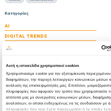
Κατηγορίες
AI
DIGITAL TRENDS
EYEWIDE DIGITAL MARKETING
AGENCY
SEO
Αυτή η ιστοσελίδα χρησιμοποιεί cookies
TRAVEL TRENDS
Χρησιμοποιούμε cookie για την εξατομίκευση περιεχομένου
διαφημίσεων, την παροχή λειτουργιών κοινωνικών μέσων κ
WEB DEVELOPMENT
ανάλυση της επισκεψιμότητάς μας. Επιπλέον, μοιραζόμαστ
πληροφορίες που αφορούν τον τρόπο που χρησιμοποιείτε τ
DIGITAL MARKETING
ιστότοπό μας με συνεργάτες κοινωνικών μέσων, διαφήμισης
HOSPITALITY
αναλύσεων, οι οποίοι ενδεχομένως να τις συνδυάσουν με ά
πληροφορίες που τους έχετε παραχωρήσει ή τις οποίες έχο