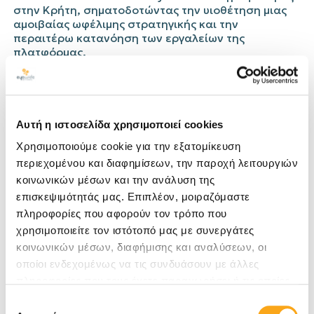
στην Κρήτη, σηματοδοτώντας την υιοθέτηση μιας
αμοιβαίας ωφέλιμης στρατηγικής και την
περαιτέρω κατανόηση των εργαλείων της
πλατφόρμας.
Δημοσίευση
Hospitality
Digital Marketing
Αυτή η ιστοσελίδα χρησιμοποιεί cookies
Χρησιμοποιούμε cookie για την εξατομίκευση
περιεχομένου και διαφημίσεων, την παροχή λειτουργιών
κοινωνικών μέσων και την ανάλυση της
Προηγούμενο
Επόμενο
επισκεψιμότητάς μας. Επιπλέον, μοιραζόμαστε
Tags
πληροφορίες που αφορούν τον τρόπο που
χρησιμοποιείτε τον ιστότοπό μας με συνεργάτες
κοινωνικών μέσων, διαφήμισης και αναλύσεων, οι
BigData
Eyewide Digital Marketing Agency
οποίοι ενδεχομένως να τις συνδυάσουν με άλλες
holidaycheck
hotel digital marketing
πληροφορίες που τους έχετε παραχωρήσει ή τις οποίες
έχουν συλλέξει σε σχέση με την από μέρους σας χρήση
Επιλογή
hotel promotion
hotel revenue management