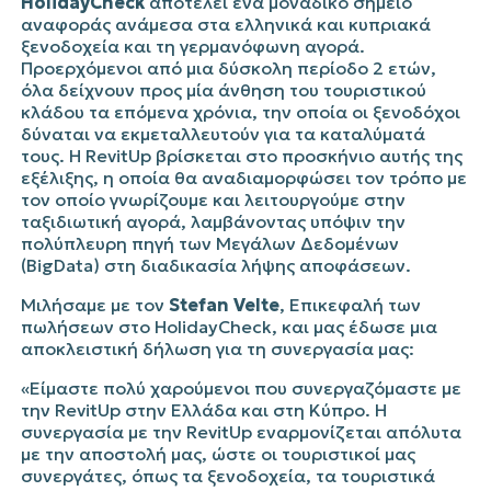
HolidayCheck
αποτελεί ένα μοναδικό σημείο
αναφοράς ανάμεσα στα ελληνικά και κυπριακά
ξενοδοχεία και τη γερμανόφωνη αγορά.
Προερχόμενοι από μια δύσκολη περίοδο 2 ετών,
όλα δείχνουν προς μία άνθηση του τουριστικού
κλάδου τα επόμενα χρόνια, την οποία οι ξενοδόχοι
δύναται να εκμεταλλευτούν για τα καταλύματά
τους. Η RevitUp βρίσκεται στο προσκήνιο αυτής της
εξέλιξης, η οποία θα αναδιαμορφώσει τον τρόπο με
τον οποίο γνωρίζουμε και λειτουργούμε στην
ταξιδιωτική αγορά, λαμβάνοντας υπόψιν την
πολύπλευρη πηγή των Μεγάλων Δεδομένων
(
Big
Data
) στη διαδικασία λήψης αποφάσεων.
Μιλήσαμε με τον
Stefan Velte
,
E
πικεφαλή των
πωλήσεων στο HolidayCheck, και μας έδωσε μια
αποκλειστική δήλωση για τη συνεργασία μας:
«Είμαστε πολύ χαρούμενοι που συνεργαζόμαστε με
την RevitUp στην Ελλάδα και στη Κύπρο. Η
συνεργασία με την RevitUp εναρμονίζεται απόλυτα
με την αποστολή μας, ώστε οι τουριστικοί μας
συνεργάτες, όπως τα ξενοδοχεία, τα τουριστικά