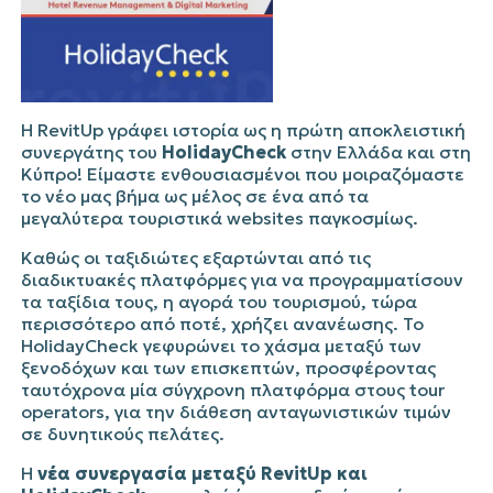
Η
RevitUp
γράφει ιστορία ως η πρώτη αποκλειστική
συνεργάτης του
HolidayCheck
στην Ελλάδα και στη
Κύπρο! Είμαστε ενθουσιασμένοι που μοιραζόμαστε
το νέο μας βήμα ως μέλος σε ένα από τα
μεγαλύτερα τουριστικά
websites
παγκοσμίως.
Καθώς οι ταξιδιώτες εξαρτώνται από τις
διαδικτυακές πλατφόρμες για να προγραμματίσουν
τα ταξίδια τους, η αγορά του τουρισμού, τώρα
περισσότερο από ποτέ, χρήζει ανανέωσης. Το
HolidayCheck γεφυρώνει το χάσμα μεταξύ των
ξενοδόχων και των επισκεπτών, προσφέροντας
ταυτόχρονα μία σύγχρονη πλατφόρμα στους tour
operators, για την διάθεση ανταγωνιστικών τιμών
σε δυνητικούς πελάτες.
Η
νέα συνεργασία μεταξύ RevitUp και