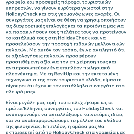
γραφεία και προσεχείς πάροχοι τουριστικών
υπηρεσιών, να γίνουν ευρύτερα γνωστοί στην
HolidayCheck και στις γερμανόφωνες αγορές. Οι
συνεργάτες μας είναι σε θέση να χρησιμοποιήσουν
τις διαφορετικές επιλογές και τα προϊόντα μας για
να παρακινήσουν τους πελάτες τους να προτείνουν
το κατάλυμά τους στη HolidayCheck και να
προσελκύσουν την προσοχή πιθανών μελλοντικών
πελατών. Με αυτόν τον τρόπο, έγινε αντιληπτό ότι
οι αξιολογήσεις πελατών προσφέρουν
προστιθέμενη αξία για την επιχείρηση τους και
αντιπροσωπεύουν ένα επιπλέον πωλησιακό
πλεονέκτημα. Με τη RevitUp και την εκτεταμένη
τεχνογνωσία της στον τουριστικό κλάδο, είμαστε
σίγουροι ότι έχουμε τον κατάλληλο συνεργάτη στο
πλευρό μας».
Είναι μεγάλη μας τιμή που επιλεχτήκαμε ως οι
πρώτοι Έλληνες συνεργάτες του HolidayCheck και
ανυπομονούμε να ανταλλάξουμε καινοτόμες ιδέες
και να αναδιαμορφώσουμε το μέλλον του κλάδου
της φιλοξενίας. Επιπλέον, η ομάδα μας θα
εκπαιδευτεί από το HolidayCheck στα γραφεία μας