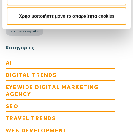
hotels
redesign website
travel trends 2025
Χρησιμοποιήστε μόνο τα απαραίτητα cookies
traveler trends
visit greece
website
κατασκευή site
Κατηγορίες
AI
DIGITAL TRENDS
EYEWIDE DIGITAL MARKETING
AGENCY
SEO
TRAVEL TRENDS
WEB DEVELOPMENT