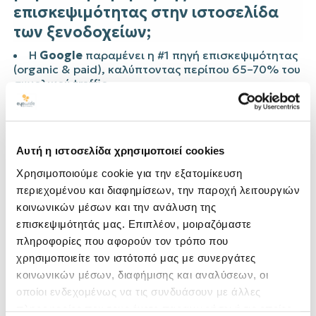
επισκεψιμότητας στην ιστοσελίδα
των ξενοδοχείων;
Η
Google
παραμένει η #1 πηγή επισκεψιμότητας
(organic & paid), καλύπτοντας περίπου 65–70% του
συνολικού traffic.
Ακολουθούν τα
social media
(Facebook/Instagram) και
email marketing
, που
έχουν ισχυρότερο ρόλο σε επαναλαμβανόμενους
πελάτες.
Αυτή η ιστοσελίδα χρησιμοποιεί cookies
Referral traffic από OTA
(π.χ. Booking.com,
TripAdvisor) λειτουργεί ως awareness funnel - οι
Χρησιμοποιούμε cookie για την εξατομίκευση
χρήστες βλέπουν το ξενοδοχείο εκεί και στη
περιεχομένου και διαφημίσεων, την παροχή λειτουργιών
συνέχεια επισκέπτονται το site απευθείας ή μέσω
κοινωνικών μέσων και την ανάλυση της
Google.
επισκεψιμότητάς μας. Επιπλέον, μοιραζόμαστε
Η ανάλυση αυτών των δεδομένων προσφέρει
πληροφορίες που αφορούν τον τρόπο που
σημαντικά insights για το πώς πρέπει να
χρησιμοποιείτε τον ιστότοπό μας με συνεργάτες
προσαρμοστούν οι στρατηγικές marketing,
κοινωνικών μέσων, διαφήμισης και αναλύσεων, οι
πωλήσεων και εμπειρίας φιλοξενίας. Στην
Eyewide
οποίοι ενδεχομένως να τις συνδυάσουν με άλλες
Digital Marketing Agency
, παρακολουθούμε στενά
τις τάσεις για να διασφαλίζουμε ότι οι πελάτες μας
πληροφορίες που τους έχετε παραχωρήσει ή τις οποίες