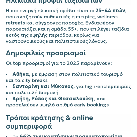
Ηλικιακά προφίλ ταξιδιωτών
Η πιο ενεργή ηλικιακή ομάδα είναι οι
25–44 ετών
,
που αναζητούν αυθεντικές εμπειρίες, wellness
retreats και σύγχρονες παροχές. Ενδιαφέρον
παρουσιάζει και η ομάδα 55+, που επιλέγει ταξίδια
εκτός της υψηλής περιόδου, κυρίως για
γαστρονομικούς και πολιτιστικούς λόγους.
Δημοφιλείς προορισμοί
Οι top προορισμοί για το 2025 παραμένουν:
Αθήνα
, με έμφαση στον πολιτιστικό τουρισμό
και τα city breaks
Σαντορίνη και Μύκονος
, για high-end εμπειρίες
και πολυτελή διαμονή
Κρήτη, Ρόδος και Θεσσαλονίκη
, που
προσελκύουν υψηλό αριθμό early bookings
Τρόποι κράτησης & online
συμπεριφορά
Το
66% των κρατήσεων πραγματοποιείται