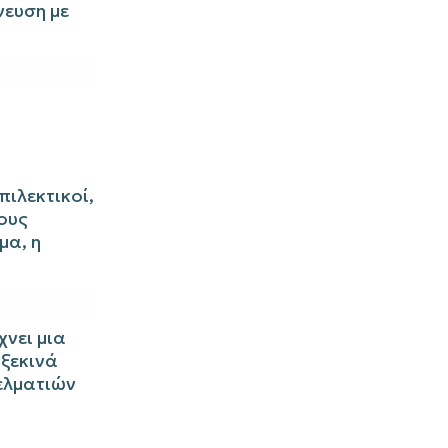
νευση με
πιλεκτικοί,
ους
μα, η
χνει μια
 ξεκινά
γελματιών