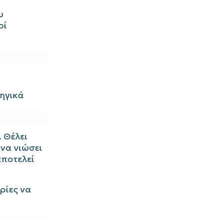
υ
οί
ηγικά
 Θέλει
 να νιώσει
αποτελεί
ιρίες να