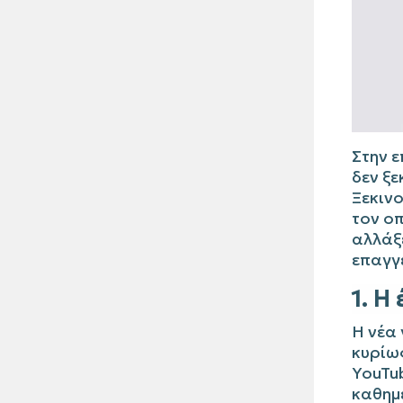
Στην ε
δεν ξε
Ξεκινο
τον οπ
αλλάξε
επαγγ
1. Η
Η νέα 
κυρίως
YouTub
καθημ