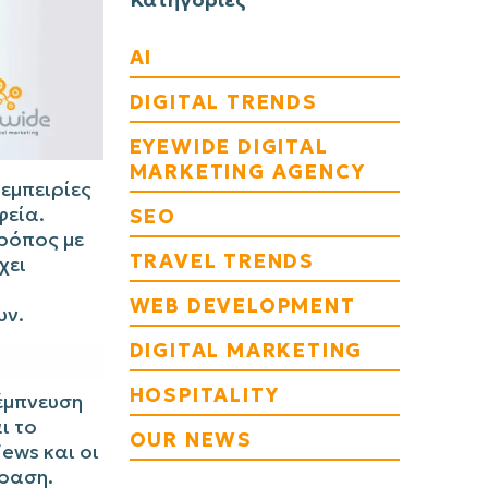
AI
DIGITAL TRENDS
EYEWIDE DIGITAL
MARKETING AGENCY
εμπειρίες
φεία.
SEO
τρόπος με
TRAVEL TRENDS
χει
WEB DEVELOPMENT
υν.
DIGITAL MARKETING
HOSPITALITY
 έμπνευση
ι το
OUR NEWS
iews και οι
δραση.