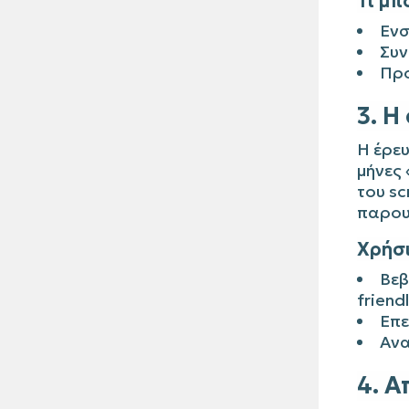
Τι μπ
Ενσ
Συν
Προ
3. Η
Η έρευ
μήνες
του sc
παρου
Χρήσι
Βεβ
friend
Επε
Ανα
4. Α