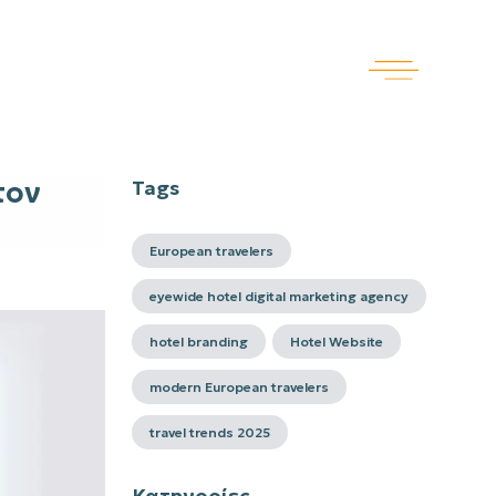
τον
Tags
European travelers
eyewide hotel digital marketing agency
hotel branding
Hotel Website
modern European travelers
travel trends 2025
Κατηγορίες