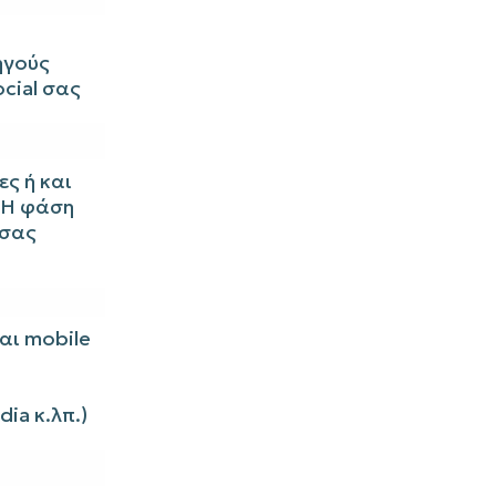
ηγούς
cial σας
ες ή και
 Η φάση
 σας
αι mobile
ia κ.λπ.)