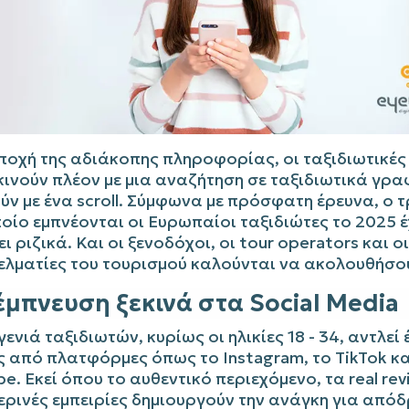
ποχή της αδιάκοπης πληροφορίας, οι ταξιδιωτικές 
κινούν πλέον με μια αναζήτηση σε ταξιδιωτικά γρα
ύν με ένα scroll. Σύμφωνα με πρόσφατη έρευνα, ο 
οίο εμπνέονται οι Ευρωπαίοι ταξιδιώτες το 2025 έ
ι ριζικά. Και οι ξενοδόχοι, οι tour operators και οι
ελματίες του τουρισμού καλούνται να ακολουθήσο
 έμπνευση ξεκινά στα Social Media
γενιά ταξιδιωτών, κυρίως οι ηλικίες 18 - 34, αντλεί
 από πλατφόρμες όπως το Instagram, το TikTok κα
e. Εκεί όπου το αυθεντικό περιεχόμενο, τα real rev
ερινές εμπειρίες δημιουργούν την ανάγκη για από