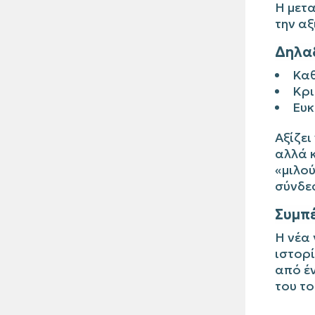
Η μετα
την αξ
Δηλα
Καθ
Κρι
Ευκ
Αξίζει
αλλά κ
«μιλού
σύνδεσ
Συμπ
Η νέα 
ιστορί
από έν
του το