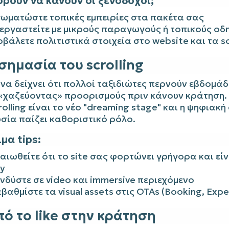
ορούν να κάνουν οι ξενοδόχοι;
ωματώστε τοπικές εμπειρίες στα πακέτα σας
εργαστείτε με μικρούς παραγωγούς ή τοπικούς οδ
βάλετε πολιτιστικά στοιχεία στο website και τα so
 σημασία του scrolling
να δείχνει ότι πολλοί ταξιδιώτες περνούν εβδομάδ
 «χαζεύοντας» προορισμούς πριν κάνουν κράτηση.
rolling είναι το νέο "dreaming stage" και η ψηφιακή
σία παίζει καθοριστικό ρόλο.
μα tips:
αιωθείτε ότι το site σας φορτώνει γρήγορα και είν
ly
νδύστε σε video και immersive περιεχόμενο
βαθμίστε τα visual assets στις OTAs (Booking, Exped
πό το like στην κράτηση