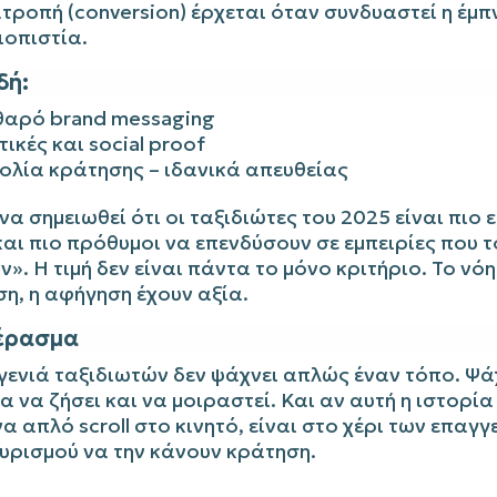
τροπή (conversion) έρχεται όταν συνδυαστεί η έμπ
ιοπιστία.
δή:
αρό brand messaging
τικές και social proof
ολία κράτησης – ιδανικά απευθείας
 να σημειωθεί ότι οι ταξιδιώτες του 2025 είναι πιο ε
αι πιο πρόθυμοι να επενδύσουν σε εμπειρίες που τ
ν». Η τιμή δεν είναι πάντα το μόνο κριτήριο. Το νόη
η, η αφήγηση έχουν αξία.
έρασμα
γενιά ταξιδιωτών δεν ψάχνει απλώς έναν τόπο. Ψά
α να ζήσει και να μοιραστεί. Και αν αυτή η ιστορία
α απλό scroll στο κινητό, είναι στο χέρι των επαγ
υρισμού να την κάνουν κράτηση.