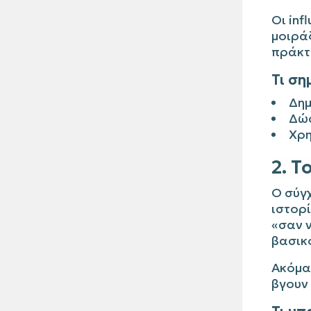
Οι inf
μοιράζ
πράκτ
Τι ση
Δημ
Δώσ
Χρη
2. Τ
Ο σύγχ
ιστορί
«σαν ν
βασικ
Ακόμα 
βγουν 