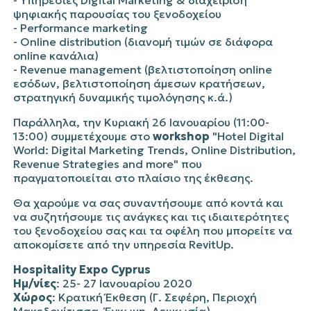
- Υπηρεσίες Digital Marketing & διαχείριση
ψηφιακής παρουσίας του ξενοδοχείου
- Performance marketing
- Online distribution (διανομή τιμών σε διάφορα
online κανάλια)
- Revenue management (βελτιστοποίηση online
εσόδων, βελτιστοποίηση άμεσων κρατήσεων,
στρατηγική δυναμικής τιμολόγησης κ.ά.)
Παράλληλα, την Κυριακή 26 Ιανουαρίου (11:00-
13:00) συμμετέχουμε στο
workshop
"Hotel Digital
World: Digital Marketing Trends, Online Distribution,
Revenue Strategies and more" που
πραγματοποιείται στο πλαίσιο της έκθεσης.
Θα χαρούμε να σας συναντήσουμε από κοντά και
να συζητήσουμε τις ανάγκες και τις ιδιαιτερότητες
του ξενοδοχείου σας και τα οφέλη που μπορείτε να
αποκομίσετε από την υπηρεσία RevitUp.
Hospitality Expo Cyprus
Ημ/νίες
: 25- 27 Ιανουαρίου 2020
Χώρος
: Κρατική Έκθεση (Γ. Σεφέρη, Περιοχή