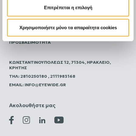
Επιτρέπεται η επιλογή
FAQ
ΠΟΛΙΤΙΚΗ ΑΠΟΡΡΗΤΟΥ
ΌΡΟΙ ΧΡΉΣΗΣ
Χρησιμοποιήστε μόνο τα απαραίτητα cookies
ΡΥΘΜΊΣΕΙΣ COOKIES
ΠΡΟΣΒΑΣΙΜΌΤΗΤΑ
ΚΩΝΣΤΑΝΤΙΝΟΥΠΌΛΕΩΣ 12, 71304, ΗΡΆΚΛΕΙΟ,
ΚΡΉΤΗΣ
ΤΗΛ:
2810250180
,
2111983168
EMAIL:
INFO@EYEWIDE.GR
Ακολουθήστε μας