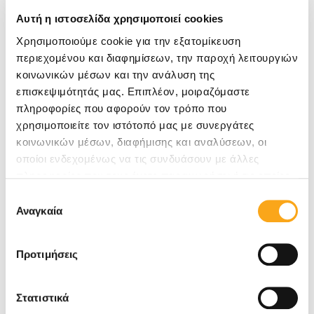
Ζανζιβάρη, Αφρική
Αυτή η ιστοσελίδα χρησιμοποιεί cookies
Χρησιμοποιούμε cookie για την εξατομίκευση
περιεχομένου και διαφημίσεων, την παροχή λειτουργιών
κοινωνικών μέσων και την ανάλυση της
επισκεψιμότητάς μας. Επιπλέον, μοιραζόμαστε
πληροφορίες που αφορούν τον τρόπο που
χρησιμοποιείτε τον ιστότοπό μας με συνεργάτες
κοινωνικών μέσων, διαφήμισης και αναλύσεων, οι
οποίοι ενδεχομένως να τις συνδυάσουν με άλλες
πληροφορίες που τους έχετε παραχωρήσει ή τις οποίες
έχουν συλλέξει σε σχέση με την από μέρους σας χρήση
Επιλογή
των υπηρεσιών τους. Αν συνεχίσετε να χρησιμοποιείτε
Αναγκαία
WEBSITE
συγκατάθεσης
την ιστοσελίδα μας, συναινείτε στη χρήση των cookies
μας.
Προτιμήσεις
RevitUp.Direct
Ελλάδα - Κύπρος
Στατιστικά