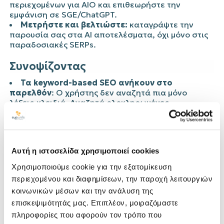
περιεχομένων για AIO και επιθεωρήστε την
εμφάνιση σε SGE/ChatGPT.
Μετρήστε και βελτιώστε:
καταγράψτε την
παρουσία σας στα AI αποτελέσματα, όχι μόνο στις
παραδοσιακές SERPs.
Συνοψίζοντας
Τα keyword-based SEO ανήκουν στο
παρελθόν
: Ο χρήστης δεν αναζητά πια μόνο
λέξεις-κλειδιά. Αναζητά ολοκληρωμένες
απαντήσεις.
AI μαζί με FAQ και Schema markup
= αυξημένη
ορατότητα στις μηχανές που βασίζονται σε AI.
Η AIO δεν είναι επιλογή αλλά αναγκαιότητα
:
Αυτή η ιστοσελίδα χρησιμοποιεί cookies
Η επόμενη βάση για την ψηφιακή στρατηγική
ξενοδοχείων.
Χρησιμοποιούμε cookie για την εξατομίκευση
περιεχομένου και διαφημίσεων, την παροχή λειτουργιών
Η μετάβαση περιλαμβάνει αναθεώρηση
κοινωνικών μέσων και την ανάλυση της
στρατηγικής
, εκπαιδεύσεις, προσθήκη δομημένης
πληροφορίας, και εποπτεία της AI παρουσίας.
επισκεψιμότητάς μας. Επιπλέον, μοιραζόμαστε
πληροφορίες που αφορούν τον τρόπο που