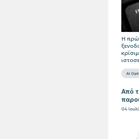
Η πρώτ
ξενοδο
κρίσιμ
ιστοσε
AI Opt
Από τ
παρο
04 Ιουλ