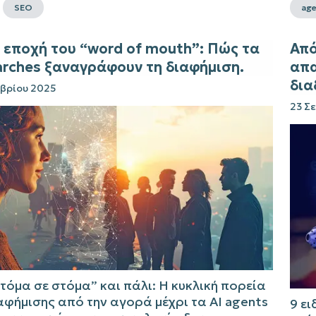
SEO
age
 εποχή του “word of mouth”: Πώς τα
Από
arches ξαναγράφουν τη διαφήμιση.
απα
δια
βρίου 2025
23 Σ
τόμα σε στόμα” και πάλι: Η κυκλική πορεία
αφήμισης από την αγορά μέχρι τα AI agents
9 ει