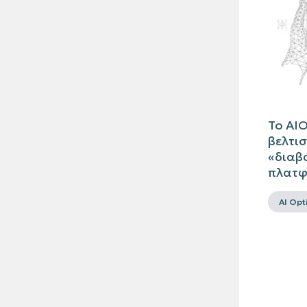
Το AIO
βελτι
«διαβ
πλατφό
AI Opt