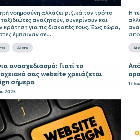
ητή νοημοσύνη αλλάζει ριζικά τον τρόπο
Η τε
 ταξιδιώτες αναζητούν, συγκρίνουν και
αλλ
 κράτηση για τις διακοπές τους. Έως τώρα,
ανα
στες έμπαιναν σε...
απο
nts
AI era
AI 
ια ανασχεδιασμό: Γιατί το
Από
οχειακό σας website χρειάζεται
ορα
ign σήμερα
17 Ιο
ίου 2025