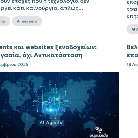
ουν εποχές που η τεχνολογία δεν
επό
ργεί κάτι καινούργιο, απλώς...
τρει
υπήρ
nts
AI answers
AI 
ents και websites ξενοδοχείων:
Βελ
γασία, όχι Αντικατάσταση
επο
εμβρίου 2025
18 Α