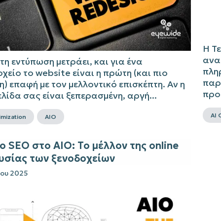
Η Τ
ανα
η εντύπωση μετράει, και για ένα
πλη
χείο το website είναι η πρώτη (και πιο
παρ
η) επαφή με τον μελλοντικό επισκέπτη. Αν η
προ
λίδα σας είναι ξεπερασμένη, αργή...
AI 
imization
AIO
ο SEO στο AIO: Το μέλλον της online
υσίας των ξενοδοχείων
ίου 2025