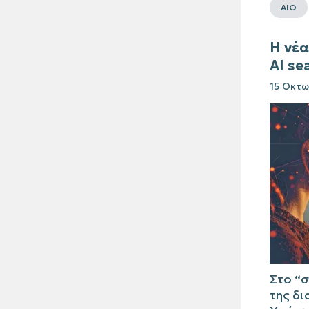
AIO
Η νέα
AI se
15 Οκτω
Στο “σ
της δι