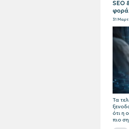
SEO &
φορά 
31 Μαρτ
Τα τε
ξενοδ
ότι η 
πιο ση