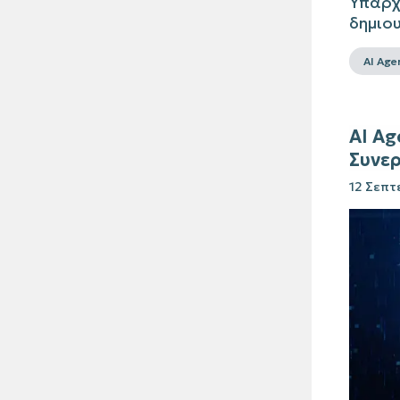
Υπάρχ
δημιου
AI Age
AI Ag
Συνερ
12 Σεπτ