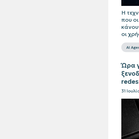
Η τεχν
που οι
κάνουν
οι χρή
AI Age
Ώρα γ
ξενοδ
redes
31 Ιουλ