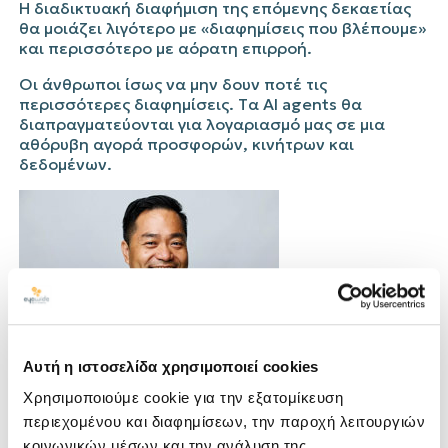
Η διαδικτυακή διαφήμιση της επόμενης δεκαετίας
θα μοιάζει λιγότερο με
«
διαφημίσεις π
ου
β
λέ
π
ουμε
»
και περισσότερο με αόρατη επιρροή.
Οι άνθρωποι ίσως να μην δουν ποτέ τις
περισσότερες διαφημίσεις.
Tα
AI
agents
θα
διαπραγματεύονται για λογαριασμό μας σε μια
αθόρυβη αγορά προσφορών, κινήτρων και
δεδομένων.
Αυτή η ιστοσελίδα χρησιμοποιεί cookies
Linchi
Kwok
Χρησιμοποιούμε cookie για την εξατομίκευση
περιεχομένου και διαφημίσεων, την παροχή λειτουργιών
Professor,
The Collins College of Hospitality
Management
, Cal Poly Pomona
κοινωνικών μέσων και την ανάλυση της