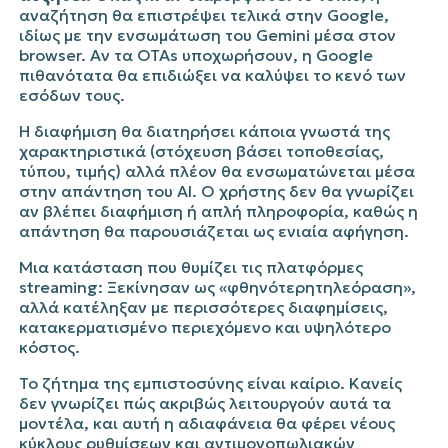
αναζήτηση θα επιστρέψει τελικά στην
Google
,
ιδίως με την ενσωμάτωση του
Gemini
μέσα στον
browser
. Αν τα
OTAs
υποχωρήσουν, η
Google
πιθανότατα θα επιδιώξει να καλύψει το κενό των
εσόδων τους.
Η διαφήμιση θα διατηρήσει κάποια γνωστά της
χαρακτηριστικά (στόχευση βάσει τοποθεσίας,
τύπου, τιμής) αλλά πλέον θα ενσωματώνεται μέσα
στην απάντηση του AI. Ο χρήστης δεν θα γνωρίζει
αν βλέπει διαφήμιση ή απλή πληροφορία, καθώς η
απάντηση θα παρουσιάζεται ως ενιαία αφήγηση.
Μια κατάσταση που θυμίζει τις πλατφόρμες
streaming
: Ξεκίνησαν ως
«
φθηνότερη
τηλεόρ
α
ση
»,
αλλά κατέληξαν με περισσότερες διαφημίσεις,
κατακερματισμένο περιεχόμενο και υψηλότερο
κόστος.
Το ζήτημα της εμπιστοσύνης είναι καίριο. Κανείς
δεν γνωρίζει πώς ακριβώς λειτουργούν αυτά τα
μοντέλα, και αυτή η αδιαφάνεια θα φέρει νέους
κύκλους ρυθμίσεων και αντιμονοπωλιακών