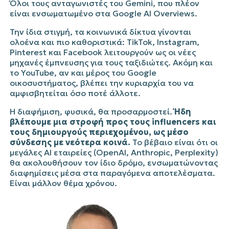
Όλοι τους ανταγωνιστές του
Gemini
, που πλέον
είναι ενσωματωμένο στα
Google
AI
Overviews
.
Την ίδια στιγμή, τα κοινωνικά δίκτυα γίνονται
ολοένα και πιο καθοριστικά:
TikTok
,
Instagram
,
Pinterest
και
Facebook
λειτουργούν ως οι νέες
μηχανές έμπνευσης για τους ταξιδιώτες. Ακόμη και
το
YouTube
, αν και μέρος του
Google
οικοσυστήματος, βλέπει την κυριαρχία του να
αμφισβητείται όσο ποτέ άλλοτε.
Η διαφήμιση, φυσικά, θα προσαρμοστεί.
Ήδη
βλέπουμε μια στροφή προς τους
influencers
και
τους δημιουργούς περιεχομένου, ως μέσο
σύνδεσης με νεότερα κοινά.
Το βέβαιο είναι ότι οι
μεγάλες AI εταιρείες (
OpenAI
,
Anthropic
,
Perplexity
)
θα ακολουθήσουν τον ίδιο δρόμο, ενσωματώνοντας
διαφημίσεις μέσα στα παραγόμενα αποτελέσματα.
Είναι μάλλον θέμα χρόνου.