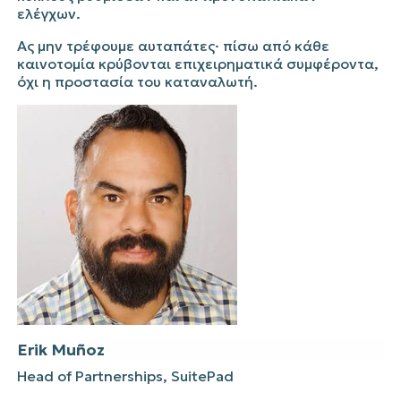
ελέγχων.
Ας μην τρέφουμε α
υτ
απ
άτες
·
πίσω από κάθε
καινοτομία κρύβονται επιχειρηματικά συμφέροντα,
όχι η προστασία του καταναλωτή.
Erik
Mu
ñoz
Head of Partnerships,
SuitePad