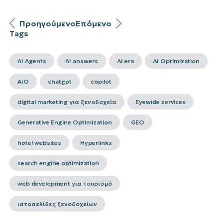
Προηγούμενο
Επόμενο
Tags
AI Agents
AI answers
AI era
AI Optimization
AIO
chatgpt
copilot
digital marketing για ξενοδοχεία
Eyewide services
Generative Engine Optimization
GEO
hotel websites
Hyperlinks
search engine optimization
web development για τουρισμό
ιστοσελίδες ξενοδοχείων