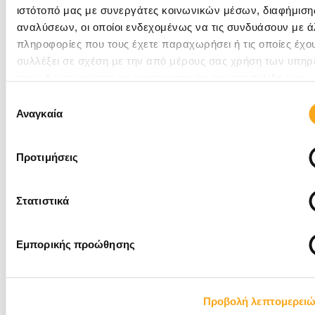
Προηγούμενο
Επόμενο
ιστότοπό μας με συνεργάτες κοινωνικών μέσων, διαφήμισης
Tags
αναλύσεων, οι οποίοι ενδεχομένως να τις συνδυάσουν με ά
πληροφορίες που τους έχετε παραχωρήσει ή τις οποίες έχο
AI Agents
AI answers
AI era
AI Optimization
συλλέξει σε σχέση με την από μέρους σας χρήση των υπηρ
τους. Αν συνεχίσετε να χρησιμοποιείτε την ιστοσελίδα μας,
AIO
chatgpt
copilot
συναινείτε στη χρήση των cookies μας.
Επιλογή
digital marketing για ξενοδοχεία
Αναγκαία
συγκατάθεσης
Generative Engine Optimization
Προτιμήσεις
search engine optimization
web development για τουρισμό
advertising
Στατιστικά
ιστοσελίδες ξενοδοχείων
Εμπορικής προώθησης
Κατηγορίες
AI
Προβολή λεπτομερει