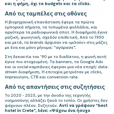
και η φήμη, όχι τα budgets και τα clicks.
Από τις ταμπέλες στις οθόνες
Η βιομηχανική επανάσταση έφερε τα πρώτα
εμπορικά σήματα, τα τυπωμένα φυλλάδια, και
αργότερα τα ραδιοφωνικά σποτ. Η διαφήμιση έγινε
μαζική, φωνητική, σχεδόν επιθετική. Από το 1950
και μετά, τα brands άρχισαν να «μιλούν» στις μάζες
με ένα και μόνο μήνυμα: “αγόρασε”.
Στη δεκαετία του ’90 με το διαδίκτυο, η φωνή αυτή
έγινε πιο στοχευμένη. Τα banners, τα Google Ads
και οι social καμπάνιες έφεραν μια νέα εποχή: data-
driven διαφήμιση. Η επιτυχία μετριόταν με clicks,
impressions, CTR και conversion rate.
Από τις απαντήσεις στις συζητήσεις
Το 2020 - 2025, με την άνοδο της τεχνητής
νοημοσύνης αλλάζει ξανά το τοπίο. Οι χρήστες δεν
ψάχνουν πλέον. Συζητούν.
Αντί να γράψουν “best
hotel in Crete”, λένε: «Ψάχνω ένα ήσυχο