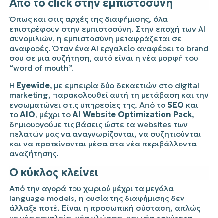
Από το click στην εμπιστοσύνη
Όπως και στις αρχές της διαφήμισης, όλα
επιστρέφουν στην εμπιστοσύνη. Στην εποχή των AI
συνομιλιών, η εμπιστοσύνη μεταφράζεται σε
αναφορές. Όταν ένα AI εργαλείο αναφέρει το brand
σου σε μια συζήτηση, αυτό είναι η νέα μορφή του
“word of mouth”.
Η
Eyewide
, με εμπειρία δύο δεκαετιών στο digital
marketing, παρακολουθεί αυτή τη μετάβαση και την
ενσωματώνει στις υπηρεσίες της. Από το
SEO
και
το
AIO
, μέχρι το
AI Website Optimization Pack
,
δημιουργούμε τις βάσεις ώστε τα websites των
πελατών μας να αναγνωρίζονται, να συζητιούνται
και να προτείνονται μέσα στα νέα περιβάλλοντα
αναζήτησης.
Ο κύκλος κλείνει
Από την αγορά του χωριού μέχρι τα μεγάλα
language models, η ουσία της διαφήμισης δεν
άλλαξε ποτέ. Είναι η προσωπική σύσταση, απλώς
με νέα εργαλεία, νέα γλώσσα, και νέα ταχύτητα.