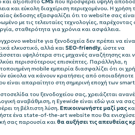
ό και αξιόπιστο
CMS
που προσφέρει υψηλή απόδοσ
ια και εύκολη διαχείριση περιεχομένου. Η χρήση 
αίας έκδοσης εξασφαλίζει ότι το website σας είνα
ωμένο με τις τελευταίες τεχνολογίες, παρέχοντας
ργία, σταθερότητα για χρόνια και ασφάλεια.
γχρονο website για ξενοδοχεία δεν πρέπει να είνα
ικά ελκυστικό, αλλά και
SEO-friendly
, ώστε να
άσσεται υψηλότερα στις μηχανές αναζήτησης και 
λκύει περισσότερους επισκέπτες. Παράλληλα, η
τοποιημένη mobile εμπειρία διασφαλίζει ότι οι χρ
ύν εύκολα να κάνουν κρατήσεις από οποιαδήποτε 
ου είναι απαραίτητο στη σημερινή εποχή των smar
ιστοσελίδα του ξενοδοχείου σας, χρειάζεται αναν
ογική αναβάθμιση, η Eyewide είναι εδώ για να σας
ρει τη βέλτιστη λύση.
Επικοινωνήστε μαζί μας
κα
στε ένα state-of-the-art website που θα ενισχύσε
κή σας παρουσία και
θα αυξήσει τις απευθείας κ