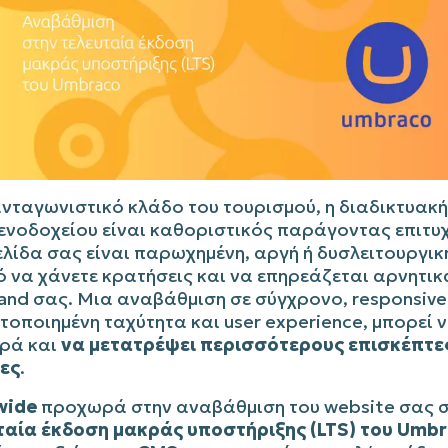
ανταγωνιστικό κλάδο του τουρισμού, η διαδικτυακ
ενοδοχείου είναι καθοριστικός παράγοντας επιτυχ
λίδα σας είναι παρωχημένη, αργή ή δυσλειτουργική
 να χάνετε κρατήσεις και να επηρεάζεται αρνητικ
and σας. Μια αναβάθμιση σε σύγχρονο, responsive 
τοποιημένη ταχύτητα και user experience, μπορεί ν
ρά και
να μετατρέψει περισσότερους επισκέπτες
ες
.
wide
προχωρά στην αναβάθμιση του website σας 
ταία έκδοση μακράς υποστήριξης (LTS) του Umb