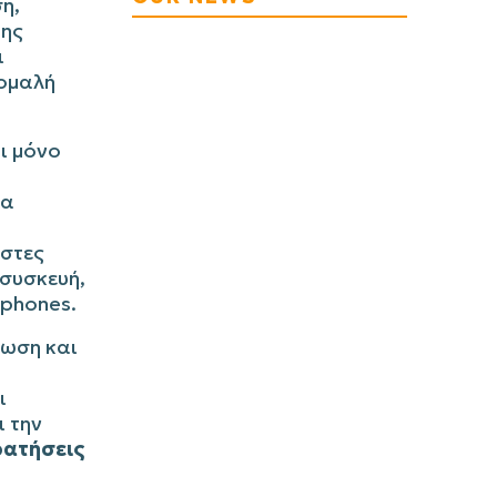
η,
της
ι
 ομαλή
ι μόνο
να
ήστες
συσκευή,
tphones.
έωση και
ι
ι την
ρατήσεις