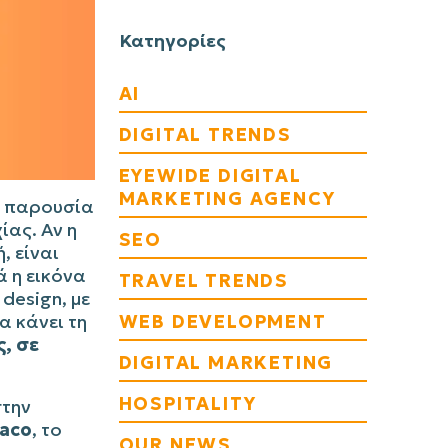
Κατηγορίες
AI
DIGITAL TRENDS
EYEWIDE DIGITAL
MARKETING AGENCY
ή παρουσία
ίας. Αν η
SEO
, είναι
ά η εικόνα
TRAVEL TRENDS
design, με
α κάνει τη
WEB DEVELOPMENT
, σε
DIGITAL MARKETING
HOSPITALITY
στην
raco
, το
OUR NEWS