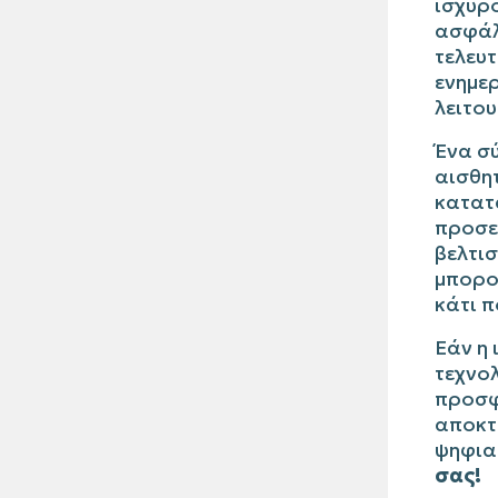
ισχυρ
ασφάλε
τελευτ
ενημερ
λειτου
Ένα σύ
αισθητ
κατατ
προσε
βελτισ
μπορο
κάτι π
Εάν η 
τεχνολ
προσφέ
αποκτή
ψηφια
σας!