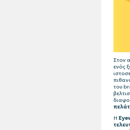
Στον 
ενός ξ
ιστοσε
πιθανό
του br
βελτισ
διαφο
πελάτ
Η
Eye
τελευ