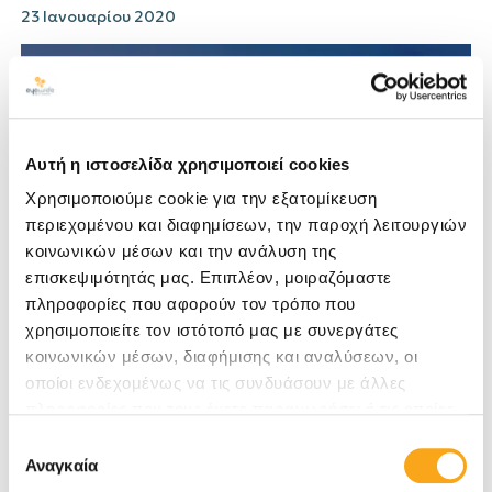
23 Ιανουαρίου 2020
Αυτή η ιστοσελίδα χρησιμοποιεί cookies
Χρησιμοποιούμε cookie για την εξατομίκευση
περιεχομένου και διαφημίσεων, την παροχή λειτουργιών
κοινωνικών μέσων και την ανάλυση της
επισκεψιμότητάς μας. Επιπλέον, μοιραζόμαστε
Η Eyewide Digital Marketing Agency σας προσκαλεί
πληροφορίες που αφορούν τον τρόπο που
στο Hospitality Expo Cyprus, την 1η Διεθνή Έκθεση
χρησιμοποιείτε τον ιστότοπό μας με συνεργάτες
για Ξενοδοχεία & Τουριστικά Καταλύματα που
κοινωνικών μέσων, διαφήμισης και αναλύσεων, οι
πραγματοποιείται στον...
οποίοι ενδεχομένως να τις συνδυάσουν με άλλες
πληροφορίες που τους έχετε παραχωρήσει ή τις οποίες
digital marketing
eyewide
έχουν συλλέξει σε σχέση με την από μέρους σας χρήση
Επιλογή
των υπηρεσιών τους. Αν συνεχίσετε να χρησιμοποιείτε
Αναγκαία
συγκατάθεσης
Η Eyewide διακρίθηκε ως Best Hotel Digital
την ιστοσελίδα μας, συναινείτε στη χρήση των cookies