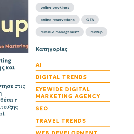
online bookings
online reservations
OTA
revenue management
revitup
Κατηγορίες
ting
AI
ης και
DIGITAL TRENDS
ντησε στις
EYEWIDE DIGITAL
η
MARKETING AGENCY
θέτει η
ίτευξης
SEO
).
TRAVEL TRENDS
WEB DEVELOPMENT