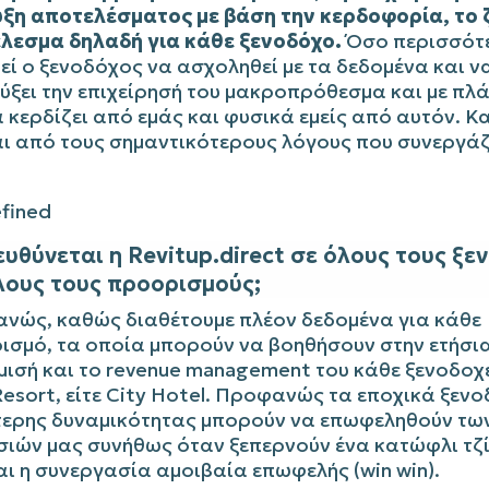
υξη αποτελέσματος με βάση την κερδοφορία, το
λεσμα δηλαδή για κάθε ξενοδόχο.
Όσο περισσότ
εί ο ξενοδόχος να ασχοληθεί με τα δεδομένα και ν
ύξει την επιχείρησή του μακροπρόθεσμα και με πλ
α κερδίζει από εμάς και φυσικά εμείς από αυτόν. Κ
αι από τους σημαντικότερους λόγους που συνεργάζ
ευθύνεται η Revitup.direct σε όλους τους ξ
λους τους προορισμούς;
νώς, καθώς διαθέτουμε πλέον δεδομένα για κάθε
ισμό, τα οποία μπορούν να βοηθήσουν στην ετήσια
ισή και το revenue management του κάθε ξενοδοχε
Resort, είτε City Hotel. Προφανώς τα εποχικά ξεν
τερης δυναμικότητας μπορούν να επωφεληθούν τω
σιών μας συνήθως όταν ξεπερνούν ένα κατώφλι τζ
αι η συνεργασία αμοιβαία επωφελής (win win).