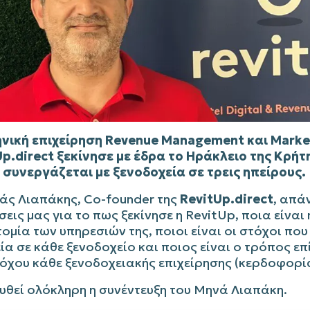
ηνική επιχείρηση Revenue Management και Marke
Up.direct
ξεκίνησε με έδρα το Ηράκλειο της Κρήτ
 συνεργάζεται με ξενοδοχεία σε τρεις ηπείρους.
άς Λιαπάκης, Co-founder της
RevitUp.direct
, απά
εις μας για το πως ξεκίνησε η RevitUp, ποια είναι 
ομία των υπηρεσιών της, ποιοι είναι οι στόχοι που 
ία σε κάθε ξενοδοχείο και ποιος είναι ο τρόπος επ
τόχου κάθε ξενοδοχειακής επιχείρησης (κερδοφορία
υθεί ολόκληρη η συνέντευξη του Μηνά Λιαπάκη.