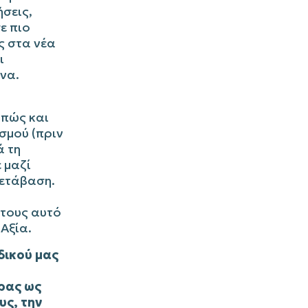
ήσεις,
ε πιο
ς στα νέα
ι
να.
 πώς και
σμού (πριν
ά τη
ε μαζί
μετάβαση.
τους αυτό
 Aξία.
δικού μας
ρας ως
υς, την