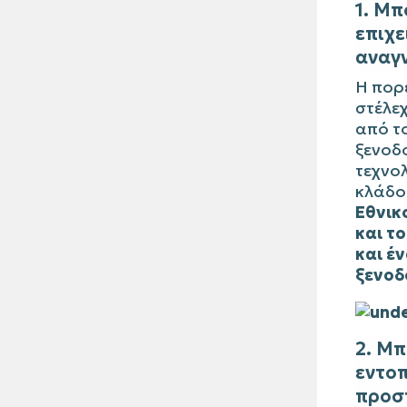
1. Μπ
επιχε
αναγ
Η πορε
στέλεχ
από το
ξενοδ
τεχνο
κλάδο
Εθνικ
και τ
και έ
ξενοδ
2. Μπ
εντοπ
προσπ