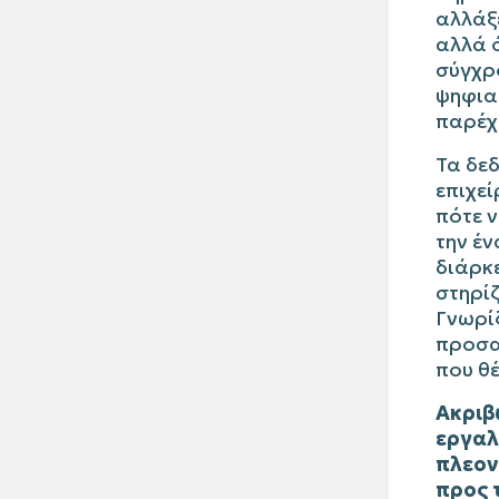
αλλάξε
αλλά ό
σύγχρ
ψηφια
παρέχο
Τα δεδ
επιχεί
πότε ν
την έν
διάρκε
στηρίζ
Γνωρί
προσα
που θέ
Ακριβ
εργαλ
πλεον
προς 