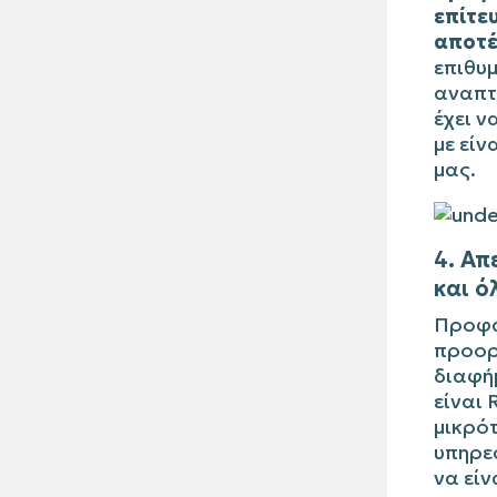
επίτε
αποτέ
επιθυμ
αναπτ
έχει ν
με είν
μας.
4. Απ
και ό
Προφα
προορ
διαφήμ
είναι 
μικρό
υπηρε
να είν