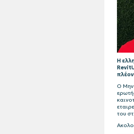
H ελλ
Revit
πλέον
Ο Μην
ερωτήσ
καινοτ
εταιρε
του σ
Ακολο