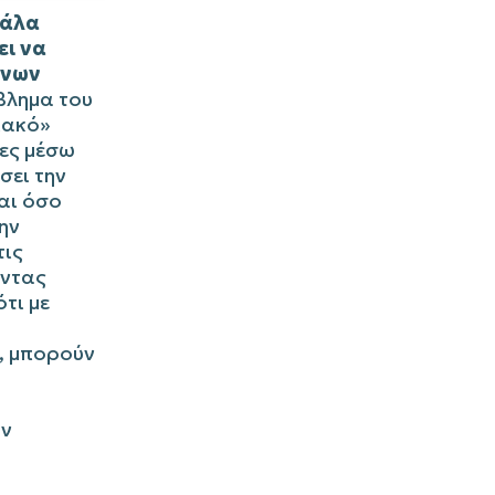
γάλα
ει να
ένων
βλημα του
ιακό»
τες μέσω
σει την
αι όσο
ην
τις
οντας
ότι με
, μπορούν
αν