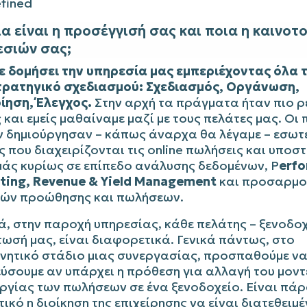
ια είναι η προσέγγισή σας και ποια η καινοτ
εσιών σας;
ε δομήσει την υπηρεσία μας εμπεριέχοντας όλα 
τρατηγικό σχεδιασμού: Σχεδιασμός, Οργάνωση,
ίηση, Έλεγχος.
Στην αρχή τα πράγματα ήταν πιο ρ
και εμείς μαθαίναμε μαζί με τους πελάτες μας. Οι 
ν δημιούργησαν – κάπως άναρχα θα λέγαμε – εσωτε
 που διαχειρίζονται τις online πωλήσεις και υποσ
μάς κυρίως σε επίπεδο ανάλυσης δεδομένων, P
erf
ting, Revenue & Yield Management
και προσαρμο
κών προώθησης και πωλήσεων.
, στην παροχή υπηρεσίας, κάθε πελάτης – ξενοδοχ
ωσή μας, είναι διαφορετικά. Γενικά πάντως, στο
υνητικό στάδιο μιας συνεργασίας, προσπαθούμε ν
εύσουμε αν υπάρχει η πρόθεση για αλλαγή του μον
υργίας των πωλήσεων σε ένα ξενοδοχείο. Είναι πά
ικό η διοίκηση της επιχείρησης να είναι διατεθειμέ