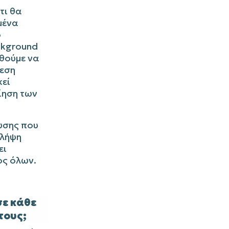
τι θα
μένα
ο
ckground
θούμε να
θεση
κεί
ίηση των
ώσης που
 λήψη
ει
ος όλων.
 σε κάθε
τους;