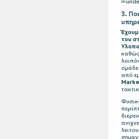
3. Πο
υπηρ
Έχουμ
του σ
Υλοπο
καθώς 
λοιπό
ομάδες
από ε
Marke
τακτι
Φυσικά
περίπτ
διερε
ανιχν
λειτο
σημαντ