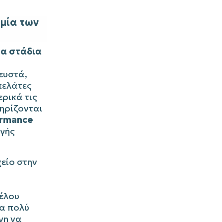
ομία των
τα στάδια
ευστά,
πελάτες
ρικά τις
τηρίζονται
ormance
γής
είο στην
α
τέλου
ρα πολύ
νη να