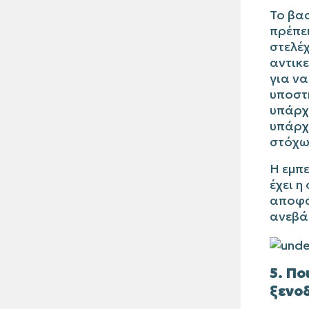
Το βα
πρέπει
στελέ
αντικε
για ν
υποστ
υπάρχε
υπάρχ
στόχω
Η εμπε
έχει η
αποφά
ανεβά
5. Πο
ξενοδ