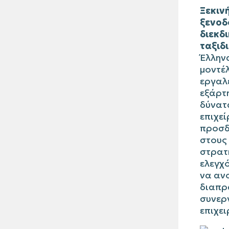
Ξεκιν
ξενοδ
διεκδ
ταξιδ
Έλλην
μοντέ
εργαλ
εξάρτη
δύνατα
επιχε
προσδ
στους 
στρατη
ελεγχ
να αν
διαπρ
συνεργ
επιχει