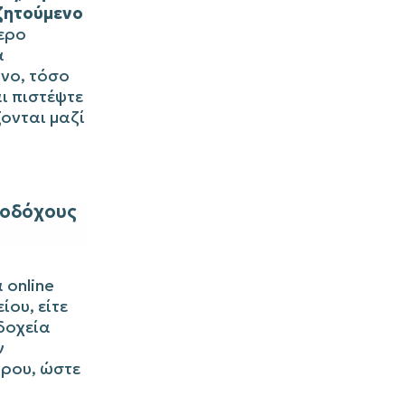
 ζητούμενο
ερο
α
άνο, τόσο
αι πιστέψτε
ονται μαζί
ενοδόχους
 online
ίου, είτε
οδοχεία
ν
ίρου, ώστε