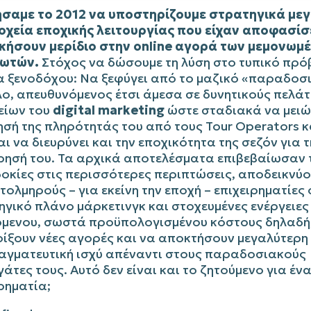
ήσαμε το 2012 να υποστηρίζουμε στρατηγικά με
οχεία εποχικής λειτουργίας που είχαν αποφασίσ
ικήσουν μερίδιο στην online αγορά των μεμονωμ
ιωτών.
Στόχος να δώσουμε τη λύση στο τυπικό πρό
α ξενοδόχου: Να ξεφύγει από το μαζικό «παραδοσ
λο, απευθυνόμενος έτσι άμεσα σε δυνητικούς πελά
είων του
digital marketing
ώστε σταδιακά να μειώ
σή της πληρότητάς του από τους Tour Operators κ
ι να διευρύνει και την εποχικότητα της σεζόν για τ
ίρησή του. Τα αρχικά αποτελέσματα επιβεβαίωσαν 
οκίες στις περισσότερες περιπτώσεις, αποδεικνύ
τολμηρούς – για εκείνη την εποχή – επιχειρηματίες 
γικό πλάνο μάρκετινγκ και στοχευμένες ενέργειες
όμενου, σωστά προϋπολογισμένου κόστους δηλαδή
οίξουν νέες αγορές και να αποκτήσουν μεγαλύτερη
αγματευτική ισχύ απέναντι στους παραδοσιακούς
άτες τους. Αυτό δεν είναι και το ζητούμενο για έν
ρηματία;