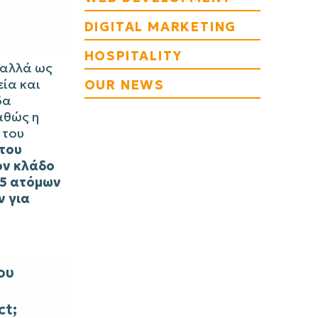
DIGITAL MARKETING
HOSPITALITY
 αλλά ως
εία και
OUR NEWS
δα
αθώς η
 του
 του
ον κλάδο
25 ατόμων
ν για
ου
ct;