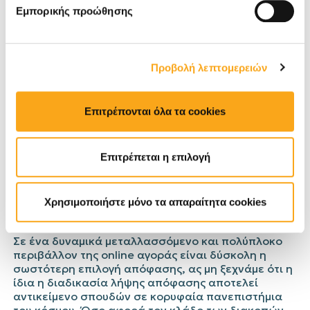
κερδοφορία.
Λειτουργώντας επιχειρησιακά τα
Εμπορικής προώθησης
σωστά κανάλια διανομής και προώθησης,
λαμβάνουμε καλύτερες αποφάσεις.
Δίνοντας
αναφορές με προγραμματισμένα meetings (τα
οποία γίνονται με βιντεοκλήσεις για αμεσότητα
Προβολή λεπτομερειών
και ευκολία), αποδεικνύουμε την αξία της
υπηρεσίας μας.
Επιτρέπονται όλα τα cookies
6. Από ότι μπορεί να γίνει κατανοητό, οι
αποφάσεις λαμβάνονται με βάση την
Επιτρέπεται η επιλογή
ανάλυση των δεδομένων. Μπορείτε να
εξηγήσετε σύντομα στους αναγνώστες μας
Χρησιμοποιήστε μόνο τα απαραίτητα cookies
ποιος ο ρόλος των δεδομένων στο revenue
management;
Σε ένα δυναμικά μεταλλασσόμενο και πολύπλοκο
περιβάλλον της online αγοράς είναι δύσκολη η
σωστότερη επιλογή απόφασης, ας μη ξεχνάμε ότι η
ίδια η διαδικασία λήψης απόφασης αποτελεί
αντικείμενο σπουδών σε κορυφαία πανεπιστήμια
του κόσμου. Όσο αφορά τον κλάδο των διακοπών