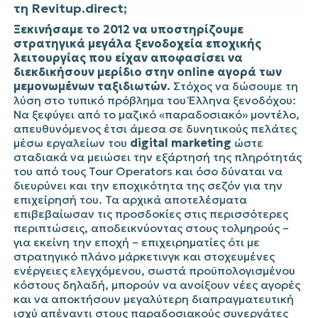
τη Revitup.direct;
Ξεκινήσαμε το 2012 να υποστηρίζουμε
στρατηγικά μεγάλα ξενοδοχεία εποχικής
λειτουργίας που είχαν αποφασίσει να
διεκδικήσουν μερίδιο στην online αγορά των
μεμονωμένων ταξιδιωτών.
Στόχος να δώσουμε τη
λύση στο τυπικό πρόβλημα του Έλληνα ξενοδόχου:
Να ξεφύγει από το μαζικό «παραδοσιακό» μοντέλο,
απευθυνόμενος έτσι άμεσα σε δυνητικούς πελάτες
μέσω εργαλείων του
digital marketing
ώστε
σταδιακά να μειώσει την εξάρτησή της πληρότητάς
του από τους Tour Operators και όσο δύναται να
διευρύνει και την εποχικότητα της σεζόν για την
επιχείρησή του. Τα αρχικά αποτελέσματα
επιβεβαίωσαν τις προσδοκίες στις περισσότερες
περιπτώσεις, αποδεικνύοντας στους τολμηρούς –
για εκείνη την εποχή – επιχειρηματίες ότι με
στρατηγικό πλάνο μάρκετινγκ και στοχευμένες
ενέργειες ελεγχόμενου, σωστά προϋπολογισμένου
κόστους δηλαδή, μπορούν να ανοίξουν νέες αγορές
και να αποκτήσουν μεγαλύτερη διαπραγματευτική
ισχύ απέναντι στους παραδοσιακούς συνεργάτες