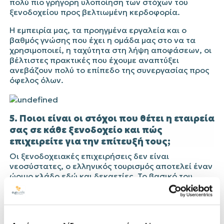
πολύ πιο γρήγορη υλοποίηση των στόχων του
ξενοδοχείου προς βελτιωμένη κερδοφορία.
Η εμπειρία μας, τα προηγμένα εργαλεία και ο
βαθμός γνώσης που έχει η ομάδα μας στο να τα
χρησιμοποιεί, η ταχύτητα στη λήψη αποφάσεων, οι
βέλτιστες πρακτικές που έχουμε αναπτύξει
ανεβάζουν πολύ το επίπεδο της συνεργασίας προς
όφελος όλων.
5. Ποιοι είναι οι στόχοι που θέτει η εταιρεία
σας σε κάθε ξενοδοχείο και πώς
επιχειρείτε για την επίτευξή τους;
Οι ξενοδοχειακές επιχειρήσεις δεν είναι
νεοσύστατες, ο ελληνικός τουρισμός αποτελεί έναν
ώριμο κλάδο εδώ και δεκαετίες. Το βασικό του
πρόβλημα όμως παραμένει: Η εύρεση του
μεμονωμένου επισκέπτη, που να μπορεί να
καταναλώσει εσωτερικά στο ξενοδοχείο ή στον
προορισμό υπηρεσίες και να έχει περισσότερες