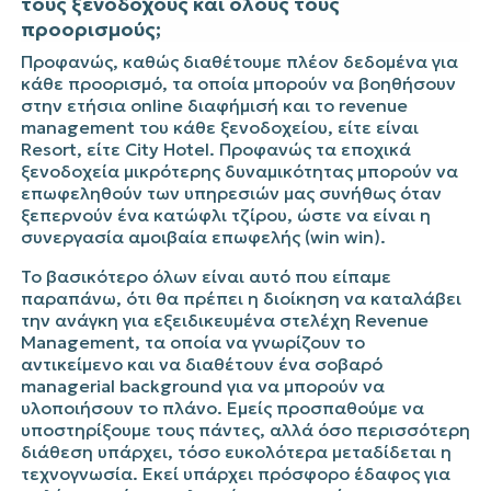
τους ξενοδόχους και όλους τους
προορισμούς;
Προφανώς, καθώς διαθέτουμε πλέον δεδομένα για
κάθε προορισμό, τα οποία μπορούν να βοηθήσουν
στην ετήσια online διαφήμισή και το revenue
management του κάθε ξενοδοχείου, είτε είναι
Resort, είτε City Hotel. Προφανώς τα εποχικά
ξενοδοχεία μικρότερης δυναμικότητας μπορούν να
επωφεληθούν των υπηρεσιών μας συνήθως όταν
ξεπερνούν ένα κατώφλι τζίρου, ώστε να είναι η
συνεργασία αμοιβαία επωφελής (win win).
Το βασικότερο όλων είναι αυτό που είπαμε
παραπάνω, ότι θα πρέπει η διοίκηση να καταλάβει
την ανάγκη για εξειδικευμένα στελέχη Revenue
Management, τα οποία να γνωρίζουν το
αντικείμενο και να διαθέτουν ένα σοβαρό
managerial background για να μπορούν να
υλοποιήσουν το πλάνο. Εμείς προσπαθούμε να
υποστηρίξουμε τους πάντες, αλλά όσο περισσότερη
διάθεση υπάρχει, τόσο ευκολότερα μεταδίδεται η
τεχνογνωσία. Εκεί υπάρχει πρόσφορο έδαφος για