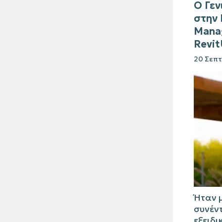
Ο Γεν
στην 
Manag
Revi
20 Σεπτ
Ήταν 
συνέντ
εξειδι