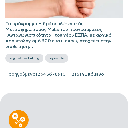
Το πρόγραμμα Η δράση «Ψηφιακός
Μετασχηματισμός ΜμΕ» του προγράμματος
"Ανταγωνιστικότητα" του νέου ΕΣΠΑ, με αρχικό
προϋπολογισμό 300 εκατ. ευρώ, στοχεύει στην
υιοθέτηση...
digital marketing
eyewide
Προηγούμενο
1
2
3
4
5
6
7
8
9
10
11
12
13
14
Επόμενο