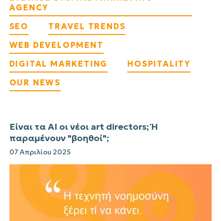
AGENCY
SEO
TRAVEL TRENDS
WEB DEVELOPMENT
DIGITAL MARKETING
HOSPITALITY
OUR NEWS
Είναι τα AI οι νέοι art directors; Ή
παραμένουν "βοηθοί";
07 Απριλίου 2025