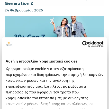
Generation Z
24 Φεβρουαρίου 2025
Αυτή η ιστοσελίδα χρησιμοποιεί cookies
Χρησιμοποιούμε cookie για την εξατομίκευση
Διαφορετικές γενιές προσεγγίζουν τα ταξίδια με
περιεχομένου και διαφημίσεων, την παροχή λειτουργιών
διαφορετικό τρόπο - ειδικά οι νεότερες. Σε
κοινωνικών μέσων και την ανάλυση της
σύγκριση με τις προηγούμενες γενιές, οι νεότεροι
επισκεψιμότητάς μας. Επιπλέον, μοιραζόμαστε
ταξιδιώτες δίνουν προτεραιότητα...
πληροφορίες που αφορούν τον τρόπο που
χρησιμοποιείτε τον ιστότοπό μας με συνεργάτες
Gen Z travel trends
Generation Z
κοινωνικών μέσων, διαφήμισης και αναλύσεων, οι