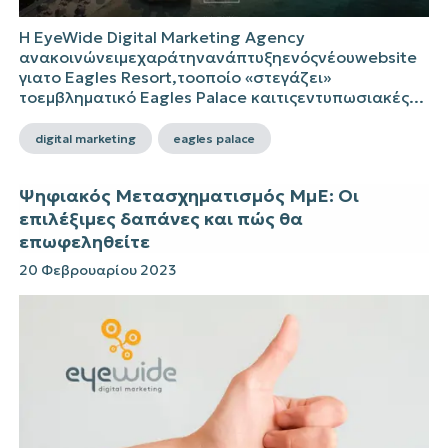
Η EyeWide Digital Marketing Agency
ανακοινώνειμεχαράτηνανάπτυξηενόςνέουwebsite
γιατο Eagles Resort,τοοποίο «στεγάζει»
τοεμβληματικό Eagles Palace καιτιςεντυπωσιακές...
digital marketing
eagles palace
Ψηφιακός Μετασχηματισμός ΜμΕ: Οι
επιλέξιμες δαπάνες και πώς θα
επωφεληθείτε
20 Φεβρουαρίου 2023