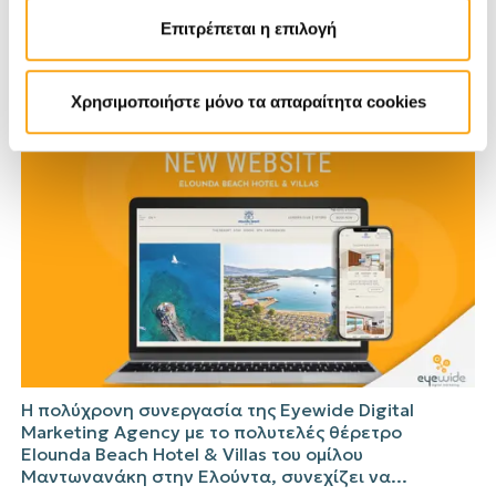
Επιτρέπεται η επιλογή
Νέο website για το Elounda Beach Hotel &
Villas από την Eyewide Digital Marketing
Agency
Χρησιμοποιήστε μόνο τα απαραίτητα cookies
07 Αυγούστου 2024
Η πολύχρονη συνεργασία της Eyewide Digital
Marketing Agency με το πολυτελές θέρετρο
Elounda Beach Hotel & Villas του ομίλου
Μαντωνανάκη στην Ελούντα, συνεχίζει να...